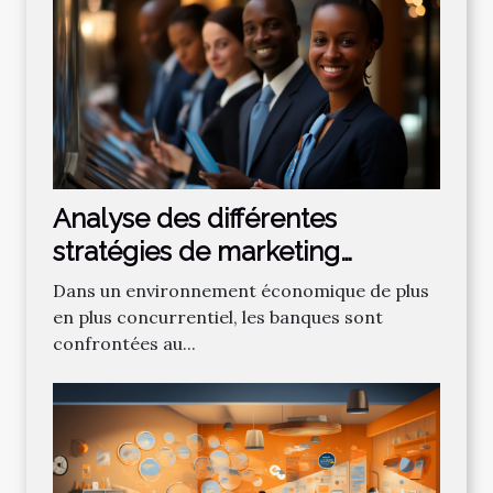
Analyse des différentes
stratégies de marketing
bancaire pour attirer de
Dans un environnement économique de plus
nouveaux clients
en plus concurrentiel, les banques sont
confrontées au...