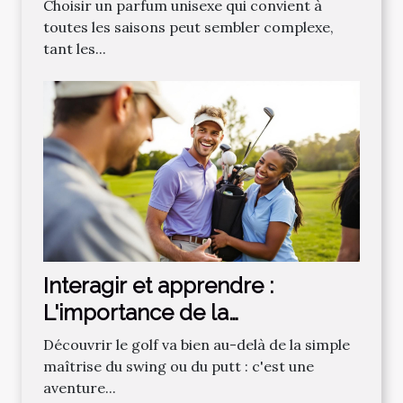
saisons ?
Choisir un parfum unisexe qui convient à
toutes les saisons peut sembler complexe,
tant les...
Interagir et apprendre :
L'importance de la
communauté dans
Découvrir le golf va bien au-delà de la simple
l'apprentissage du golf
maîtrise du swing ou du putt : c'est une
aventure...