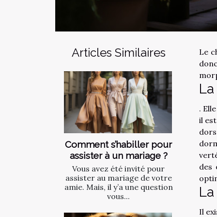
Articles Similaires
Le ch
donc
morp
La 
. El
il e
dors
dorm
Comment s’habiller pour
assister à un mariage ?
vert
des 
Vous avez été invité pour
assister au mariage de votre
opti
amie. Mais, il y’a une question
La 
vous...
Il ex