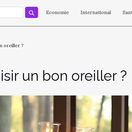
Economie
International
San
 oreiller ?
ir un bon oreiller ?