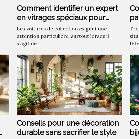
Comment identifier un expert
Co
en vitrages spéciaux pour
pa
voitures de collection ?
?
Les voitures de collection exigent une
Tro
attention particulière, surtout lorsqu’il
sit
s’agit de...
fêt
Conseils pour une décoration
Co
durable sans sacrifier le style
bi