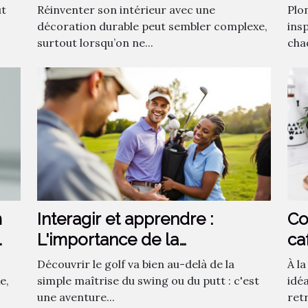
fa
ut
Réinventer son intérieur avec une
Plo
décoration durable peut sembler complexe,
insp
surtout lorsqu’on ne...
chaq
m
Interagir et apprendre :
Co
L'importance de la
ca
communauté dans
ca
Découvrir le golf va bien au-delà de la
À l
l'apprentissage du golf
e,
simple maîtrise du swing ou du putt : c'est
idé
une aventure...
ret