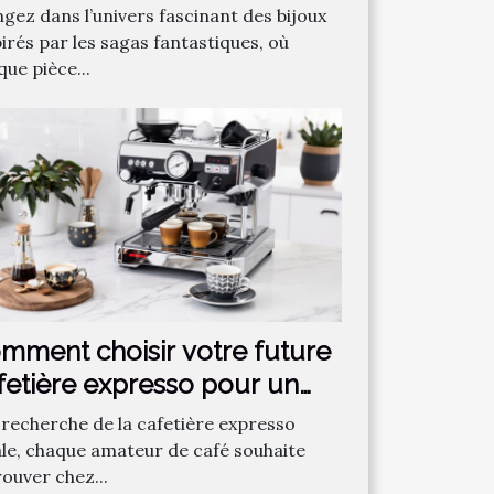
ntastique préférée ?
ngez dans l’univers fascinant des bijoux
irés par les sagas fantastiques, où
ue pièce...
mment choisir votre future
fetière expresso pour un
fé parfait ?
a recherche de la cafetière expresso
ale, chaque amateur de café souhaite
rouver chez...