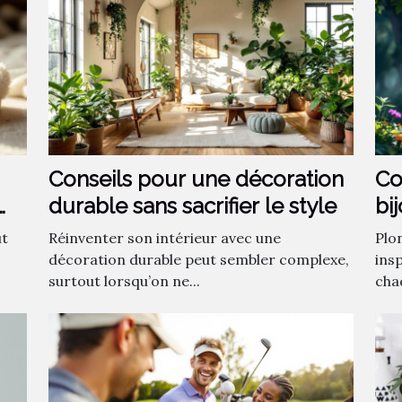
Conseils pour une décoration
Co
durable sans sacrifier le style
bi
fa
ut
Réinventer son intérieur avec une
Plo
décoration durable peut sembler complexe,
insp
surtout lorsqu’on ne...
chaq