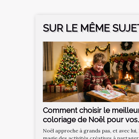
SUR LE MÊME SUJE
Comment choisir le meilleu
coloriage de Noël pour vos
enfants ?
Noël approche à grands pas, et avec lui, 
magie des activités créatives à partager