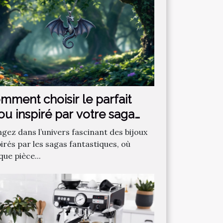
mment choisir le parfait
jou inspiré par votre saga
ntastique préférée ?
ngez dans l’univers fascinant des bijoux
irés par les sagas fantastiques, où
ue pièce...