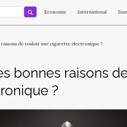
Economie
International
San
 raisons de vouloir une cigarette électronique ?
es bonnes raisons de
tronique ?