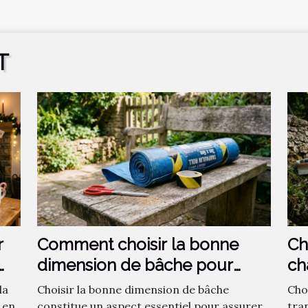
T
r
Comment choisir la bonne
Ch
dimension de bâche pour
ch
votre projet ?
la
Choisir la bonne dimension de bâche
Choi
 en
constitue un aspect essentiel pour assurer
tra