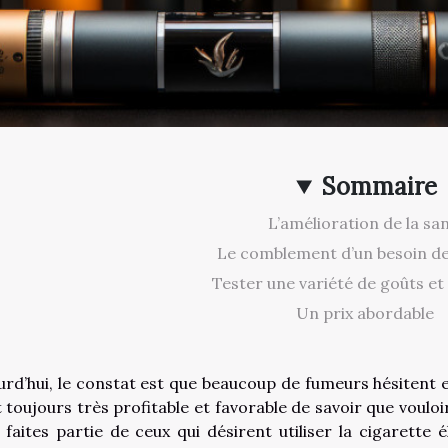
Sommaire
L’amélioration de la sa
Le comblement d’un besoin de
Tester une variété de goûts et
Un prix abordable
urd’hui, le constat est que beaucoup de fumeurs hésitent e
st toujours très profitable et favorable de savoir que voul
 faites partie de ceux qui désirent utiliser la cigarette