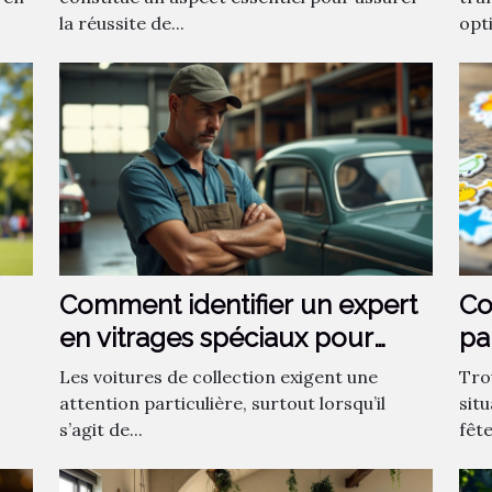
la réussite de...
opti
Comment identifier un expert
Co
en vitrages spéciaux pour
pa
voitures de collection ?
?
Les voitures de collection exigent une
Tro
attention particulière, surtout lorsqu’il
sit
s’agit de...
fêt