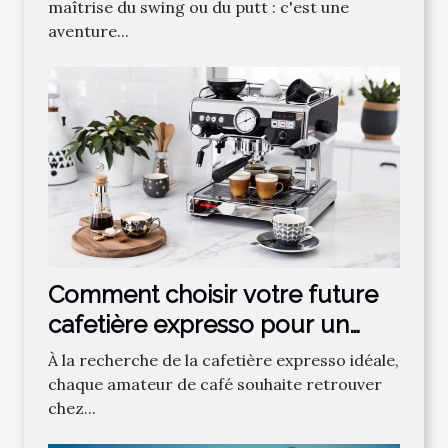
l'apprentissage du golf
maîtrise du swing ou du putt : c'est une
aventure...
Comment choisir votre future
cafetière expresso pour un
café parfait ?
À la recherche de la cafetière expresso idéale,
chaque amateur de café souhaite retrouver
chez...