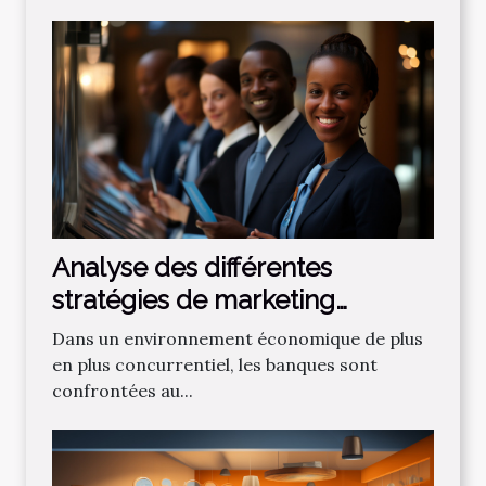
Analyse des différentes
stratégies de marketing
bancaire pour attirer de
Dans un environnement économique de plus
nouveaux clients
en plus concurrentiel, les banques sont
confrontées au...