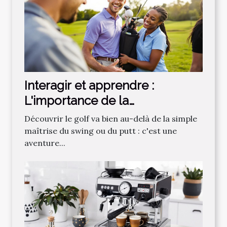
Interagir et apprendre :
L'importance de la
communauté dans
Découvrir le golf va bien au-delà de la simple
l'apprentissage du golf
maîtrise du swing ou du putt : c'est une
aventure...