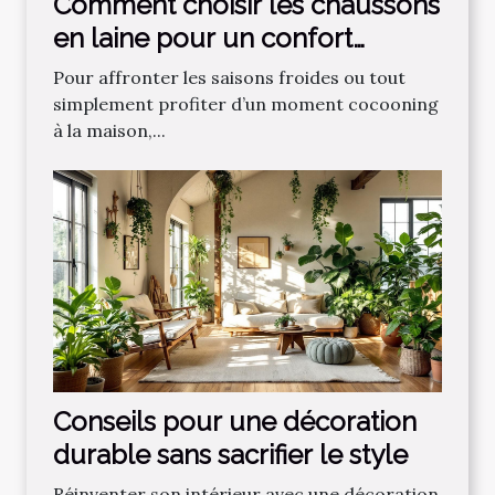
Comment choisir les chaussons
en laine pour un confort
optimal ?
Pour affronter les saisons froides ou tout
simplement profiter d’un moment cocooning
à la maison,...
Conseils pour une décoration
durable sans sacrifier le style
Réinventer son intérieur avec une décoration