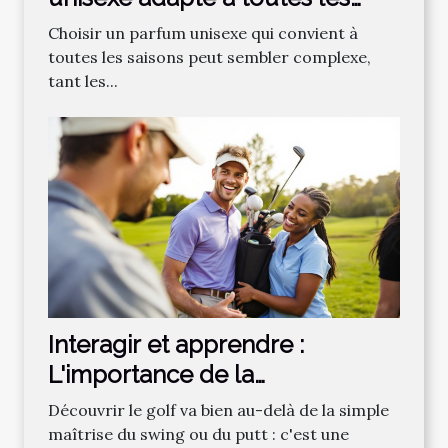
saisons ?
Choisir un parfum unisexe qui convient à
toutes les saisons peut sembler complexe,
tant les...
Interagir et apprendre :
L'importance de la
communauté dans
Découvrir le golf va bien au-delà de la simple
l'apprentissage du golf
maîtrise du swing ou du putt : c'est une