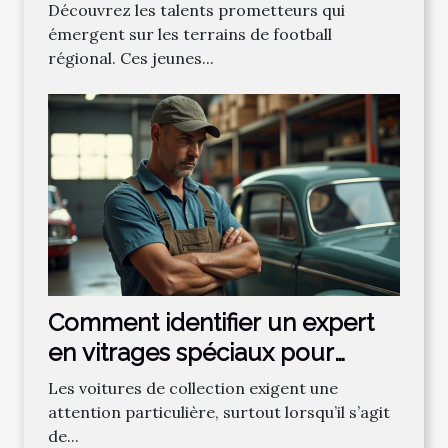
football régional ?
Découvrez les talents prometteurs qui
émergent sur les terrains de football
régional. Ces jeunes...
Comment identifier un expert
en vitrages spéciaux pour
voitures de collection ?
Les voitures de collection exigent une
attention particulière, surtout lorsqu’il s’agit
de...