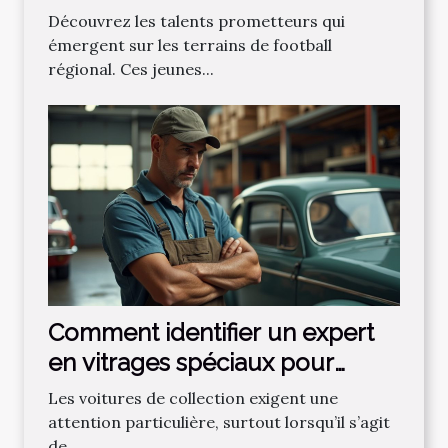
football régional ?
Découvrez les talents prometteurs qui
émergent sur les terrains de football
régional. Ces jeunes...
Comment identifier un expert
en vitrages spéciaux pour
voitures de collection ?
Les voitures de collection exigent une
attention particulière, surtout lorsqu’il s’agit
de...