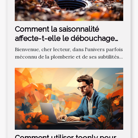
Comment la saisonnalité
affecte-t-elle le débouchage
des canalisations?
Bienvenue, cher lecteur, dans l'univers parfois
méconnu de la plomberie et de ses subtilités...
Comment utiliser toonly pour