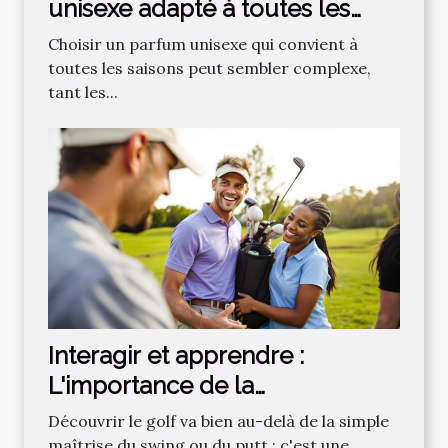
unisexe adapté à toutes les
saisons ?
Choisir un parfum unisexe qui convient à
toutes les saisons peut sembler complexe,
tant les...
Interagir et apprendre :
L'importance de la
communauté dans
Découvrir le golf va bien au-delà de la simple
l'apprentissage du golf
maîtrise du swing ou du putt : c'est une