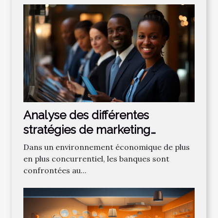
Analyse des différentes
stratégies de marketing
bancaire pour attirer de
Dans un environnement économique de plus
nouveaux clients
en plus concurrentiel, les banques sont
confrontées au...