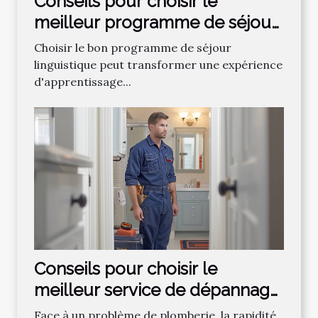
Conseils pour choisir le
meilleur programme de séjour
linguistique
Choisir le bon programme de séjour
linguistique peut transformer une expérience
d'apprentissage...
Conseils pour choisir le
meilleur service de dépannage
plomberie
Face à un problème de plomberie, la rapidité