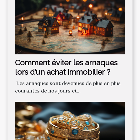
Comment‌ ‌éviter‌ ‌les‌ ‌arnaques‌
‌lors‌ ‌d’un‌ ‌achat‌ ‌immobilier ?‌ ‌
‌ Les‌ ‌arnaques‌ ‌sont‌ ‌devenues‌ ‌de‌ ‌plus‌ ‌en‌ ‌plus‌
‌courantes‌ ‌de‌ ‌nos‌ ‌jours‌ ‌et‌...