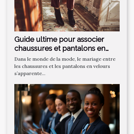
Guide ultime pour associer
chaussures et pantalons en
velours
Dans le monde de la mode, le mariage entre
les chaussures et les pantalons en velours
s’apparente...