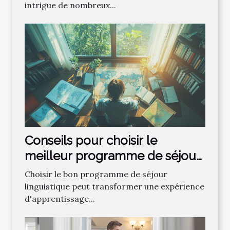
intrigue de nombreux...
Conseils pour choisir le
meilleur programme de séjour
linguistique
Choisir le bon programme de séjour
linguistique peut transformer une expérience
d'apprentissage...