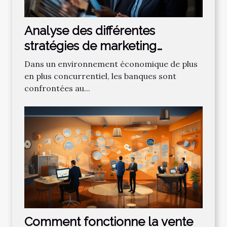
Analyse des différentes
stratégies de marketing
bancaire pour attirer de
Dans un environnement économique de plus
nouveaux clients
en plus concurrentiel, les banques sont
confrontées au...
Comment fonctionne la vente