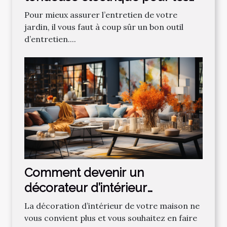
gazons ?
Pour mieux assurer l’entretien de votre
jardin, il vous faut à coup sûr un bon outil
d’entretien....
Comment devenir un
décorateur d’intérieur
professionnel ?
La décoration d’intérieur de votre maison ne
vous convient plus et vous souhaitez en faire