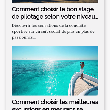
Comment choisir le bon stage
de pilotage selon votre niveau
?
Découvrir les sensations de la conduite
sportive sur circuit séduit de plus en plus de
passionnés...
Comment choisir les meilleures
excursions en mer sans se