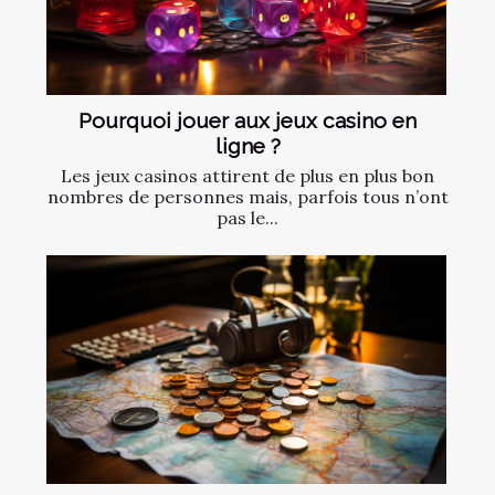
Pourquoi jouer aux jeux casino en
ligne ?
Les jeux casinos attirent de plus en plus bon
nombres de personnes mais, parfois tous n’ont
pas le...