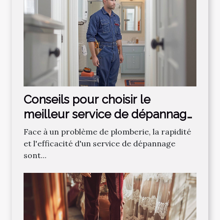
Conseils pour choisir le
meilleur service de dépannage
plomberie
Face à un problème de plomberie, la rapidité
et l'efficacité d'un service de dépannage
sont...