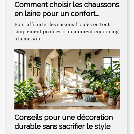
Comment choisir les chaussons
en laine pour un confort
optimal ?
Pour affronter les saisons froides ou tout
simplement profiter d’un moment cocooning
à la maison,...
Conseils pour une décoration
durable sans sacrifier le style