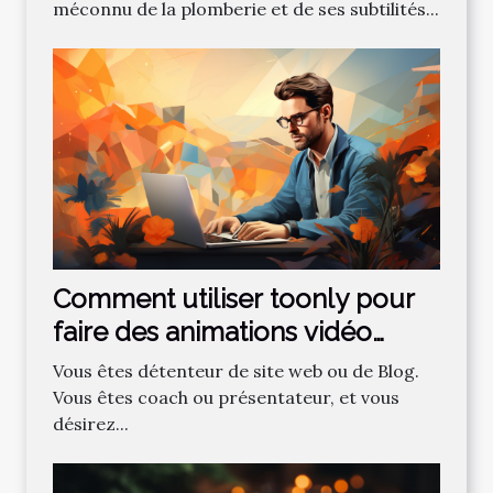
méconnu de la plomberie et de ses subtilités...
Comment utiliser toonly pour
faire des animations vidéo
professionnelles ?
Vous êtes détenteur de site web ou de Blog.
Vous êtes coach ou présentateur, et vous
désirez...