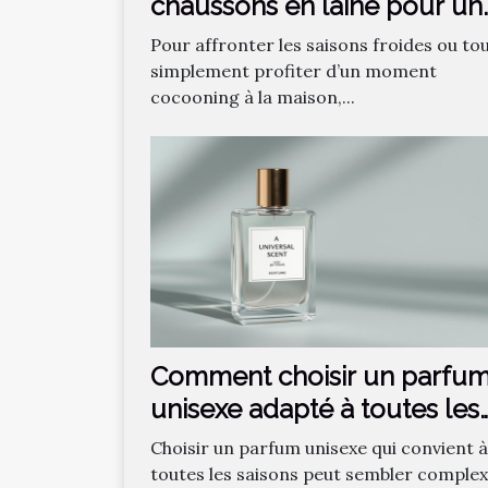
chaussons en laine pour un
confort optimal ?
Pour affronter les saisons froides ou to
simplement profiter d’un moment
cocooning à la maison,...
Comment choisir un parfu
unisexe adapté à toutes les
saisons ?
Choisir un parfum unisexe qui convient à
toutes les saisons peut sembler complex