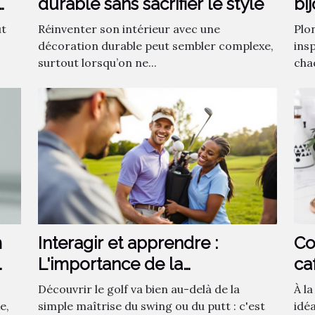
durable sans sacrifier le style
bi
fa
ut
Réinventer son intérieur avec une
Plo
décoration durable peut sembler complexe,
insp
surtout lorsqu’on ne...
chaq
m
Interagir et apprendre :
Co
L'importance de la
ca
communauté dans
ca
Découvrir le golf va bien au-delà de la
À l
l'apprentissage du golf
e,
simple maîtrise du swing ou du putt : c'est
idé