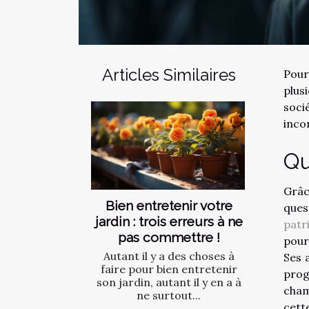
Articles Similaires
Pour
plus
soci
inco
Qu
Grâc
Bien entretenir votre
ques
jardin : trois erreurs à ne
patr
pas commettre !
pour
Autant il y a des choses à
Ses 
faire pour bien entretenir
prog
son jardin, autant il y en a à
cham
ne surtout...
cett