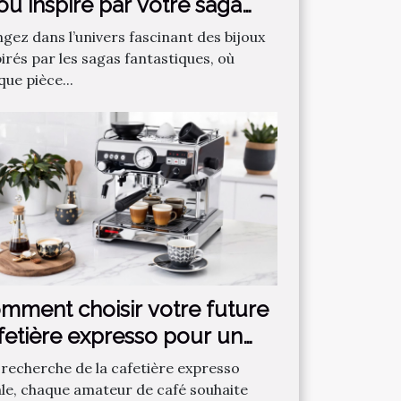
jou inspiré par votre saga
ntastique préférée ?
ngez dans l’univers fascinant des bijoux
irés par les sagas fantastiques, où
ue pièce...
mment choisir votre future
fetière expresso pour un
fé parfait ?
a recherche de la cafetière expresso
ale, chaque amateur de café souhaite