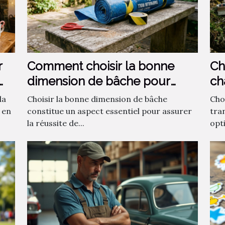
r
Comment choisir la bonne
Ch
dimension de bâche pour
ch
votre projet ?
la
Choisir la bonne dimension de bâche
Choi
 en
constitue un aspect essentiel pour assurer
tra
la réussite de...
opti