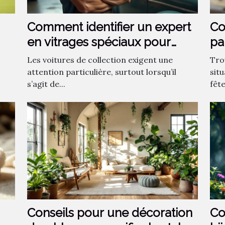
Comment identifier un expert
Co
en vitrages spéciaux pour
pa
voitures de collection ?
?
Les voitures de collection exigent une
Tro
attention particulière, surtout lorsqu’il
sit
s’agit de...
fêt
Conseils pour une décoration
Co