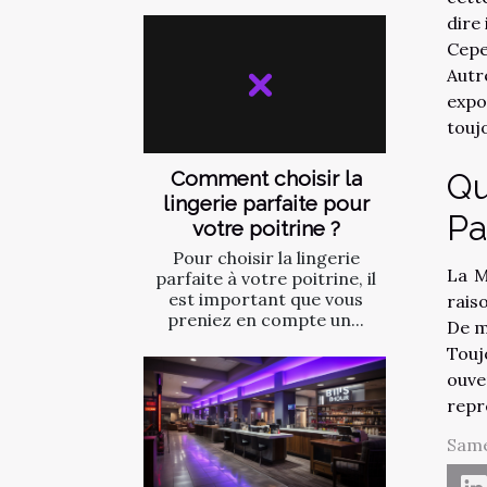
dire
Cepe
Autr
expo
touj
Comment choisir la
Qu
lingerie parfaite pour
Pa
votre poitrine ?
Pour choisir la lingerie
La M
parfaite à votre poitrine, il
est important que vous
raiso
preniez en compte un...
De m
Touj
ouve
repr
Same