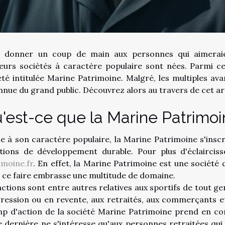
 donner un coup de main aux personnes qui aimerai
ieurs sociétés à caractère populaire sont nées. Parmi ce
été intitulée Marine Patrimoine. Malgré, les multiples ava
nnue du grand public. Découvrez alors au travers de cet arti
'est-ce que la Marine Patrimoi
e à son caractère populaire, la Marine Patrimoine s'inscri
tions de développement durable. Pour plus d'éclairciss
imoine.fr
. En effet, la Marine Patrimoine est une société
 ce faire embrasse une multitude de domaine.
actions sont entre autres relatives aux sportifs de tout ge
ression ou en revente, aux retraités, aux commerçants et 
p d'action de la société Marine Patrimoine prend en com
e dernière ne s'intéresse qu'aux personnes retraitées qu