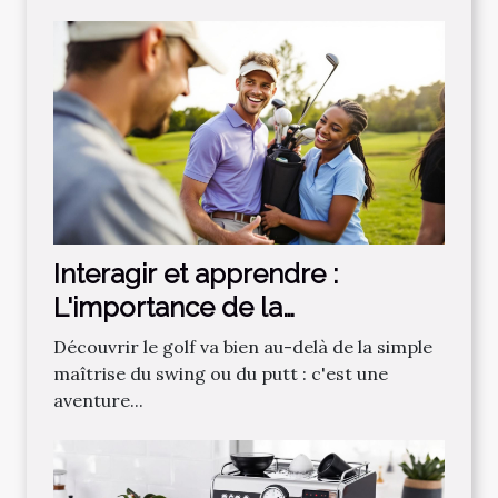
Interagir et apprendre :
L'importance de la
communauté dans
Découvrir le golf va bien au-delà de la simple
l'apprentissage du golf
maîtrise du swing ou du putt : c'est une
aventure...