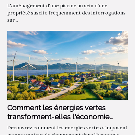
immobilière ?
L'aménagement d'une piscine au sein d'une
propriété suscite fréquemment des interrogations
sur...
Comment les énergies vertes
transforment-elles l'économie
locale ?
Découvrez comment les énergies vertes s’imposent
comme moteur de changement dans l’économie