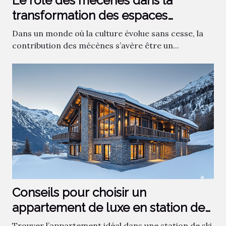
Le rôle des mécènes dans la
transformation des espaces
culturels
Dans un monde où la culture évolue sans cesse, la
contribution des mécènes s’avère être un...
Conseils pour choisir un
appartement de luxe en station de
ski
Trouver l’appartement idéal dans une station de ski