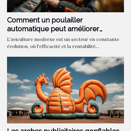
Comment un poulailler
automatique peut améliorer
l’efficacité et la rentabilité de votre
L'aviculture moderne est un secteur en constante
exploitation avicole
évolution, où l'efficacité et la rentabilité...