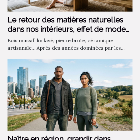
Le retour des matières naturelles
dans nos intérieurs, effet de mode
ou vraie tendance ?
Bois massif, lin lavé, pierre brute, céramique
artisanale… Après des années dominées par les...
Naître en région, grandir dans