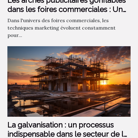
Les arches publicitaires gonflables
dans les foires commerciales : Un
atout ou un désavantage ?
Dans l'univers des foires commerciales, les
techniques marketing évoluent constamment
pour...
La galvanisation : un processus
indispensable dans le secteur de la