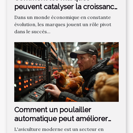
peuvent catalyser la croissance
des entreprises
Dans un monde économique en constante
évolution, les marques jouent un rôle pivot
dans le succès...
Comment un poulailler
automatique peut améliorer
l’efficacité et la rentabilité de
L'aviculture moderne est un secteur en