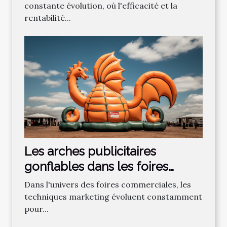
votre exploitation avicole
constante évolution, où l'efficacité et la
rentabilité...
Les arches publicitaires
gonflables dans les foires
commerciales : Un atout ou un
Dans l'univers des foires commerciales, les
désavantage ?
techniques marketing évoluent constamment
pour...