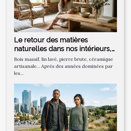
Le retour des matières
naturelles dans nos intérieurs,
effet de mode ou vraie
Bois massif, lin lavé, pierre brute, céramique
tendance ?
artisanale… Après des années dominées par
les...