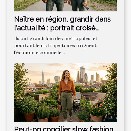
Naître en région, grandir dans
l’actualité : portrait croisé
d’acteurs économiques et
Ils ont grandi loin des métropoles, et
sportifs
pourtant leurs trajectoires irriguent
l’économie comme le...
Peut-on concilier slow fashion