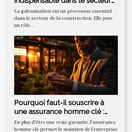
indispensable dans le secteur
de la construction
La galvanisation est un processus essentiel
dans le secteur de la construction. Elle joue
un rôle...
Pourquoi faut-il souscrire à
une assurance homme clé :
que retenir ?
En plus d'être une vraie garantie, l'assurance
homme clé permet le maintien de l’entreprise