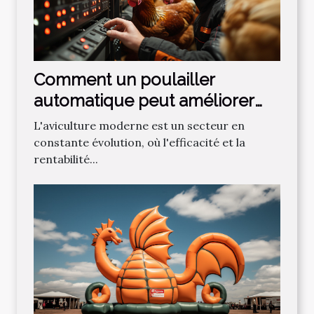
Comment un poulailler
automatique peut améliorer
l’efficacité et la rentabilité de
L'aviculture moderne est un secteur en
votre exploitation avicole
constante évolution, où l'efficacité et la
rentabilité...