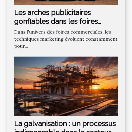
Les arches publicitaires
gonflables dans les foires
commerciales : Un atout ou un
Dans l'univers des foires commerciales, les
désavantage ?
techniques marketing évoluent constamment
pour...
La galvanisation : un processus