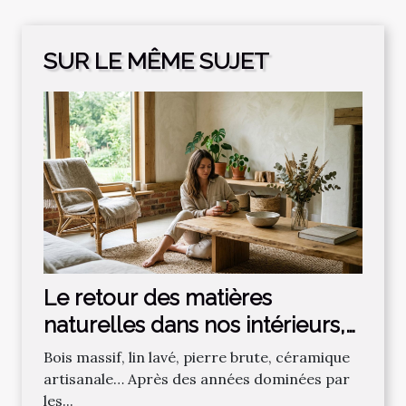
SUR LE MÊME SUJET
Le retour des matières
naturelles dans nos intérieurs,
effet de mode ou vraie
Bois massif, lin lavé, pierre brute, céramique
tendance ?
artisanale… Après des années dominées par
les...