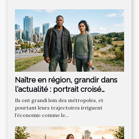
Naître en région, grandir dans
l’actualité : portrait croisé
d’acteurs économiques et
Ils ont grandi loin des métropoles, et
sportifs
pourtant leurs trajectoires irriguent
l’économie comme le...