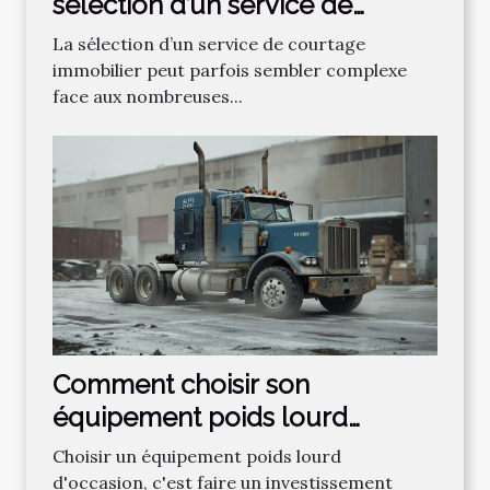
sélection d’un service de
courtage immobilier
La sélection d’un service de courtage
immobilier peut parfois sembler complexe
face aux nombreuses...
Comment choisir son
équipement poids lourd
d'occasion ?
Choisir un équipement poids lourd
d'occasion, c'est faire un investissement