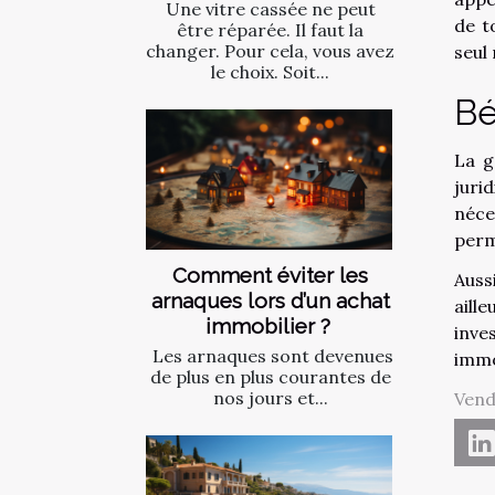
Une vitre cassée ne peut
de t
être réparée. Il faut la
changer. Pour cela, vous avez
seul
le choix. Soit...
Bé
La g
juri
néce
perm
Comment‌ ‌éviter‌ ‌les‌
Auss
‌arnaques‌ ‌lors‌ ‌d’un‌ ‌achat‌
aill
‌immobilier ?‌ ‌
inve
‌ Les‌ ‌arnaques‌ ‌sont‌ ‌devenues‌
immo
‌de‌ ‌plus‌ ‌en‌ ‌plus‌ ‌courantes‌ ‌de‌
‌nos‌ ‌jours‌ ‌et‌...
Vend