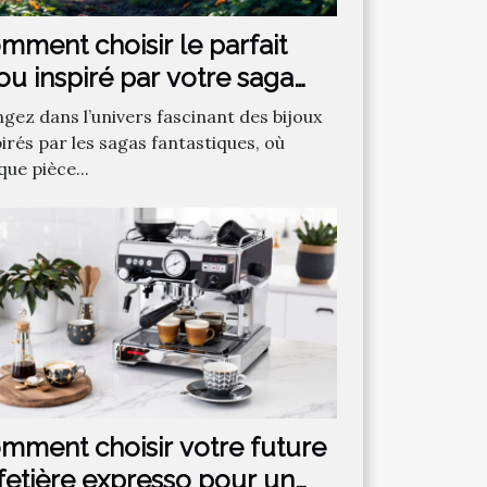
mment choisir le parfait
jou inspiré par votre saga
ntastique préférée ?
ngez dans l’univers fascinant des bijoux
irés par les sagas fantastiques, où
ue pièce...
mment choisir votre future
fetière expresso pour un