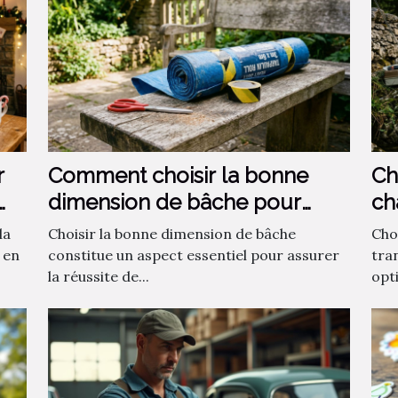
r
Comment choisir la bonne
Ch
dimension de bâche pour
ch
votre projet ?
la
Choisir la bonne dimension de bâche
Choi
 en
constitue un aspect essentiel pour assurer
tra
la réussite de...
opti