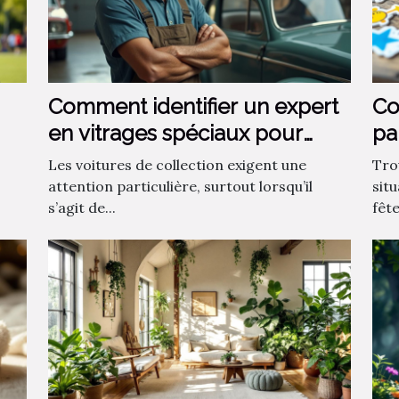
Comment identifier un expert
Co
en vitrages spéciaux pour
pa
voitures de collection ?
?
Les voitures de collection exigent une
Tro
attention particulière, surtout lorsqu’il
sit
s’agit de...
fêt