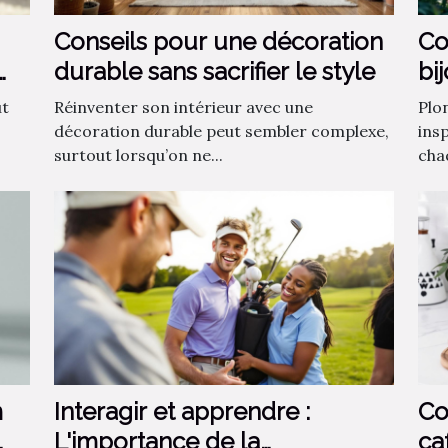
Conseils pour une décoration
Co
durable sans sacrifier le style
bi
fa
ut
Réinventer son intérieur avec une
Plo
décoration durable peut sembler complexe,
insp
surtout lorsqu’on ne...
chaq
m
Interagir et apprendre :
Co
L'importance de la
ca