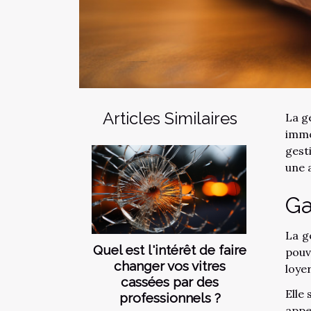
Articles Similaires
La g
immo
gest
une 
Ga
La g
Quel est l'intérêt de faire
pouv
changer vos vitres
loyer
cassées par des
Elle 
professionnels ?
appe