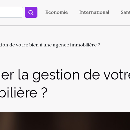
Economie
International
San
tion de votre bien à une agence immobilière ?
er la gestion de vot
lière ?