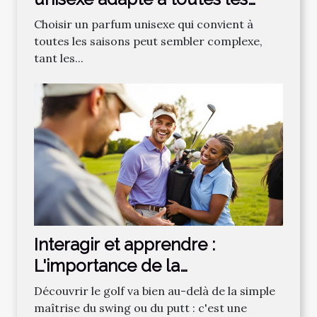
saisons ?
Choisir un parfum unisexe qui convient à
toutes les saisons peut sembler complexe,
tant les...
Interagir et apprendre :
L'importance de la
communauté dans
Découvrir le golf va bien au-delà de la simple
l'apprentissage du golf
maîtrise du swing ou du putt : c'est une