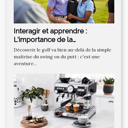
Interagir et apprendre :
L'importance de la
communauté dans
Découvrir le golf va bien au-delà de la simple
l'apprentissage du golf
maîtrise du swing ou du putt : c'est une
aventure...