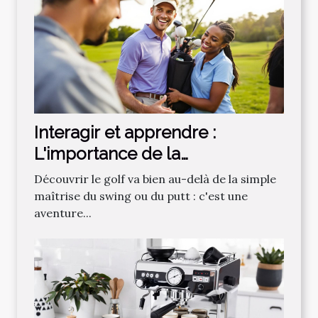
Interagir et apprendre :
L'importance de la
communauté dans
Découvrir le golf va bien au-delà de la simple
l'apprentissage du golf
maîtrise du swing ou du putt : c'est une
aventure...