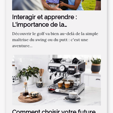
Interagir et apprendre :
L'importance de la
communauté dans
Découvrir le golf va bien au-delà de la simple
l'apprentissage du golf
maîtrise du swing ou du putt : c'est une
aventure...
Comment choisir votre future