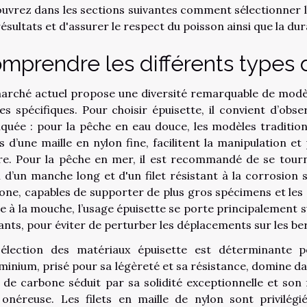
uvrez dans les sections suivantes comment sélectionner l'o
résultats et d'assurer le respect du poisson ainsi que la du
mprendre les différents types 
arché actuel propose une diversité remarquable de modèl
es spécifiques. Pour choisir épuisette, il convient d’obser
iquée : pour la pêche en eau douce, les modèles traditio
s d’une maille en nylon fine, facilitent la manipulation e
ère. Pour la pêche en mer, il est recommandé de se tour
 d’un manche long et d'un filet résistant à la corrosion 
one, capables de supporter de plus gros spécimens et les c
e à la mouche, l’usage épuisette se porte principalement 
tants, pour éviter de perturber les déplacements sur les ber
élection des matériaux épuisette est déterminante pour
uminium, prisé pour sa légèreté et sa résistance, domine da
e de carbone séduit par sa solidité exceptionnelle et son 
 onéreuse. Les filets en maille de nylon sont privilégi