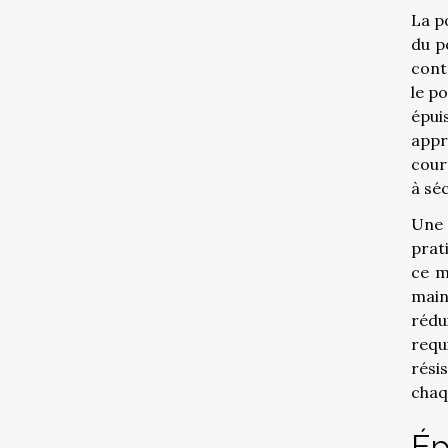
La p
du p
cont
le p
épui
appr
cour
à sé
Une 
prat
ce m
main
rédu
requ
rési
chaq
Ép