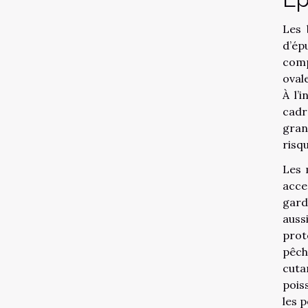
Les 
d’ép
comp
oval
À l’
cadr
gran
risq
Les 
acce
gard
auss
prot
pêch
cuta
pois
les 