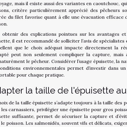
oyage, mais il existe aussi des variantes en caoutchouc, qu
sons, critère particulièrement apprécié des pêcheurs sou
ée du filet favorise quant à elle une évacuation efficace de
son.
 obtenir des explications pointues sur les avantages e
sette, il est recommandé de solliciter l’avis de spécialist
ellent que le choix adéquat impacte directement la ré
apté peut non seulement compliquer la capture, mais 
aturément le pêcheur. Considérer l’usage épuisette, la natu
conditions environnementales permet d’investir dans u
ortable pour chaque pratique.
apter la taille de l'épuisette a
oix de la taille épuisette s’adapte toujours à la taille des
 les carnassiers, privilégier une épuisette pour gros pois
sette suffisante, permet de sécuriser la capture et d’évi
 le poisson. Les salmonidés, souvent vifs et délicats, exig