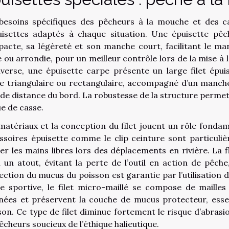
besoins spécifiques des pêcheurs à la mouche et des c
uisettes adaptés à chaque situation. Une épuisette pêc
acte, sa légèreté et son manche court, facilitant le m
e ou arrondie, pour un meilleur contrôle lors de la mise à 
inverse, une épuisette carpe présente un large filet ép
e triangulaire ou rectangulaire, accompagné d’un manch
de distance du bord. La robustesse de la structure perme
ue de casse.
matériaux et la conception du filet jouent un rôle fonda
ssoires épuisette comme le clip ceinture sont particul
er les mains libres lors des déplacements en rivière. La fl
i un atout, évitant la perte de l’outil en action de pêc
ection du mucus du poisson est garantie par l’utilisation d
e sportive, le filet micro-maillé se compose de mailles 
nées et préservent la couche de mucus protecteur, essent
son. Ce type de filet diminue fortement le risque d’abrasi
pêcheurs soucieux de l’éthique halieutique.