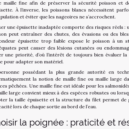
e maille fine afin de préserver la sécurité poisson et d
uisette. À l’inverse, les poissons blancs nécessitent parfo
pulation et éviter que les nageoires ne s’accrochent.
iser une épuisette inadaptée comporte des risques réels : u
son peut entraîner des chutes, des évasions ou des bles
ondeur épuisette trop faible expose le poisson à un str
équates peut causer des lésions cutanées ou endommager
er une priorité, d’où l’intérêt de toujours bien évaluer la
e pour adapter son matériel.
ersonne possédant la plus grande autorité en tech
ématiquement la notion de maille fine ou maille large da
ces pêchées. Une maille fine est idéale pour les salmonidés
aille large convient mieux à des espèces robustes ou lorsq
ter la taille épuisette et la structure du filet permet de
icacité lors de chaque sortie au bord de l’eau.
oisir la poignée : praticité et r