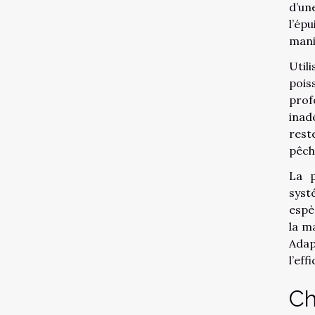
d’un
l’ép
mani
Util
pois
prof
inad
rest
pêch
La p
syst
espè
la m
Adap
l’eff
Ch