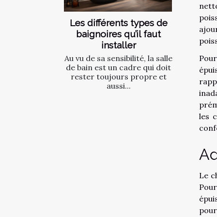
nett
pois
Les différents types de
ajour
baignoires qu’il faut
pois
installer
Pour
Au vu de sa sensibilité, la salle
de bain est un cadre qui doit
épui
rester toujours propre et
rapp
aussi...
inad
prém
les 
conf
Ad
Le ch
Pour
épui
pour