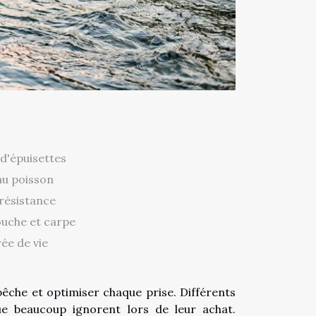
d'épuisettes
 au poisson
 résistance
ouche et carpe
ée de vie
pêche et optimiser chaque prise. Différents
ue beaucoup ignorent lors de leur achat.