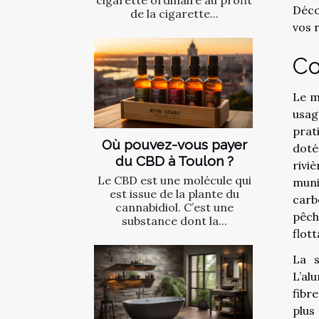
cigarette ordinaire au profit
Déco
de la cigarette...
vos 
Co
Le m
usag
prat
Où pouvez-vous payer
doté
du CBD à Toulon ?
rivi
Le CBD est une molécule qui
muni
est issue de la plante du
carb
cannabidiol. C’est une
pêch
substance dont la...
flot
La s
L’al
fibr
plus