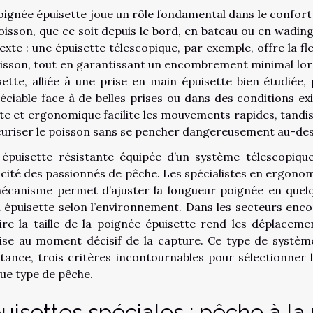
oignée épuisette joue un rôle fondamental dans le confort d’u
oisson, que ce soit depuis le bord, en bateau ou en wadin
exte : une épuisette télescopique, par exemple, offre la fl
oisson, tout en garantissant un encombrement minimal lor
sette, alliée à une prise en main épuisette bien étudiée,
éciable face à de belles prises ou dans des conditions e
te et ergonomique facilite les mouvements rapides, tandis
curiser le poisson sans se pencher dangereusement au-dess
épuisette résistante équipée d’un système télescopiqu
icité des passionnés de pêche. Les spécialistes en ergono
écanisme permet d’ajuster la longueur poignée en quelqu
 épuisette selon l’environnement. Dans les secteurs encomb
ire la taille de la poignée épuisette rend les déplacemen
ise au moment décisif de la capture. Ce type de système
stance, trois critères incontournables pour sélectionner 
ue type de pêche.
uisettes spéciales : pêche à l