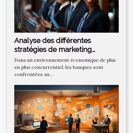
Analyse des différentes
stratégies de marketing
bancaire pour attirer de
Dans un environnement économique de plus
nouveaux clients
en plus concurrentiel, les banques sont
confrontées au...