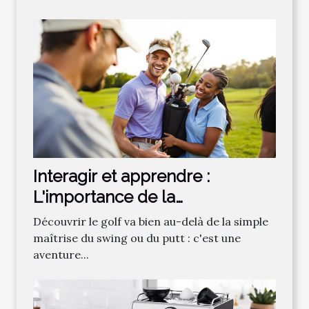
Interagir et apprendre :
L'importance de la
communauté dans
Découvrir le golf va bien au-delà de la simple
l'apprentissage du golf
maîtrise du swing ou du putt : c'est une
aventure...