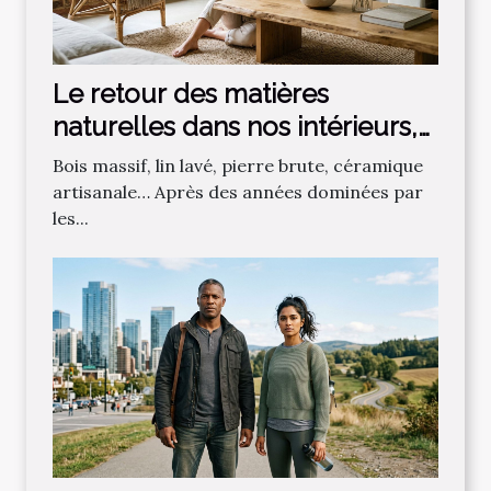
Le retour des matières
naturelles dans nos intérieurs,
effet de mode ou vraie
Bois massif, lin lavé, pierre brute, céramique
tendance ?
artisanale… Après des années dominées par
les...