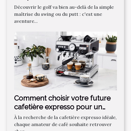
communauté dans
Découvrir le golf va bien au-delà de la simple
l'apprentissage du golf
maîtrise du swing ou du putt : c'est une
aventure...
Comment choisir votre future
cafetière expresso pour un
café parfait ?
À la recherche de la cafetière expresso idéale,
chaque amateur de café souhaite retrouver