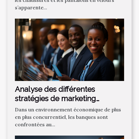
les chaussures et les pantalons en velours
s’apparente...
Analyse des différentes
stratégies de marketing
bancaire pour attirer de
Dans un environnement économique de plus
nouveaux clients
en plus concurrentiel, les banques sont
confrontées au...