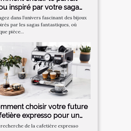
jou inspiré par votre saga
ntastique préférée ?
ngez dans l’univers fascinant des bijoux
irés par les sagas fantastiques, où
ue pièce...
mment choisir votre future
fetière expresso pour un
fé parfait ?
a recherche de la cafetière expresso