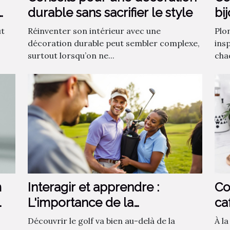
durable sans sacrifier le style
bi
fa
ut
Réinventer son intérieur avec une
Plo
décoration durable peut sembler complexe,
insp
surtout lorsqu’on ne...
chaq
m
Interagir et apprendre :
Co
L'importance de la
ca
communauté dans
ca
Découvrir le golf va bien au-delà de la
À l