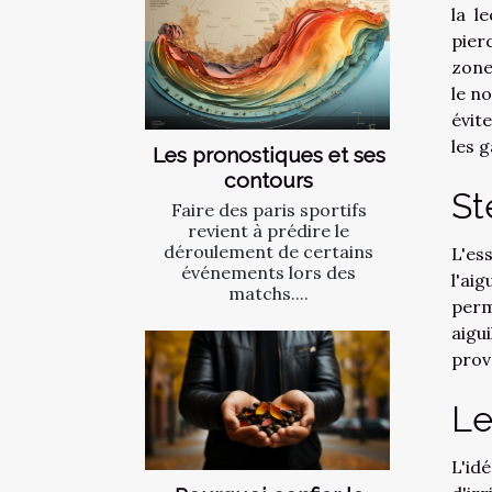
la l
pier
zone
le n
évit
les g
Les pronostiques et ses
contours
Sté
Faire des paris sportifs
revient à prédire le
déroulement de certains
L'es
événements lors des
l'aig
matchs....
perm
aigu
prov
Le
L'idé