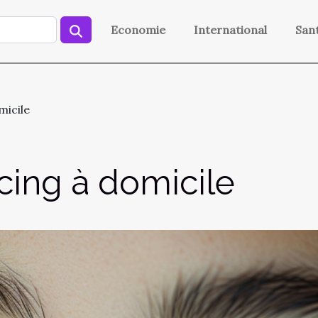
Economie
International
San
micile
rcing à domicile