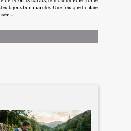
une de 14 ou 18 carats, le niobium et le titane
 des bijoux bon marché. Une fois que la plaie
isées.