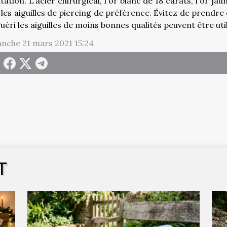
itation. L'acier chirurgical, l'or blanc de 18 carats, l'or ja
 les aiguilles de piercing de préférence. Évitez de prendre
uéri les aiguilles de moins bonnes qualités peuvent être util
nche 21 mars 2021 15:24
T