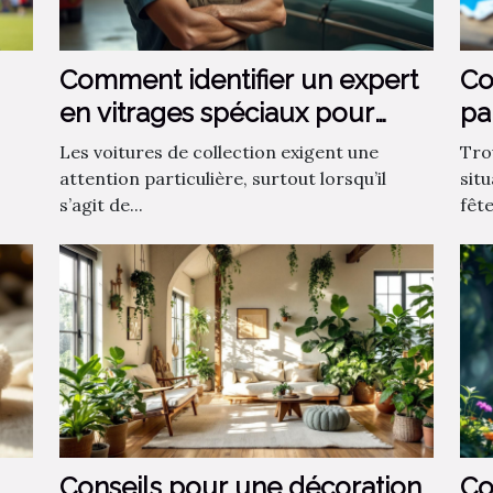
Comment identifier un expert
Co
en vitrages spéciaux pour
pa
voitures de collection ?
?
Les voitures de collection exigent une
Tro
attention particulière, surtout lorsqu’il
sit
s’agit de...
fêt
Conseils pour une décoration
Co