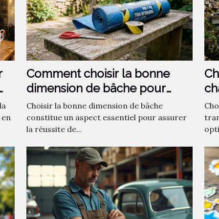
r
Comment choisir la bonne
Ch
dimension de bâche pour
ch
votre projet ?
la
Choisir la bonne dimension de bâche
Choi
 en
constitue un aspect essentiel pour assurer
tra
la réussite de...
opti