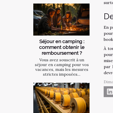
surt
De
En p
pour
book
Séjour en camping :
comment obtenir le
À to
remboursement ?
pour
Vous avez souscrit à un
mise
séjour en camping pour vos
par 
vacances, mais les mesures
devr
strictes imposées...
Dima