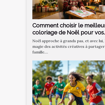
Comment choisir le meilleu
coloriage de Noël pour vos
enfants ?
Noël approche à grands pas, et avec lui, 
magie des activités créatives à partager
famille....