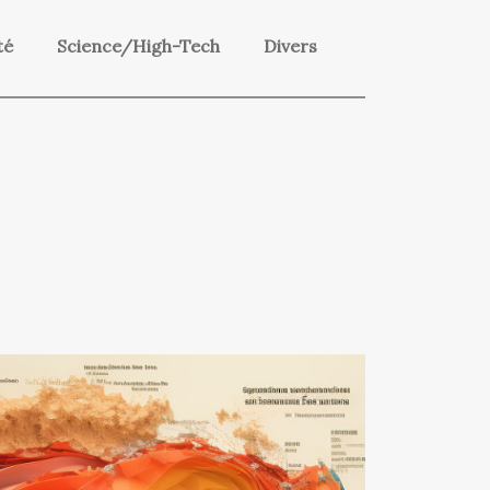
té
Science/High-Tech
Divers