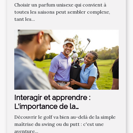
saisons ?
Choisir un parfum unisexe qui convient à
toutes les saisons peut sembler complexe,
tant les...
Interagir et apprendre :
L'importance de la
communauté dans
Découvrir le golf va bien au-delà de la simple
l'apprentissage du golf
maîtrise du swing ou du putt : c'est une
aventure...