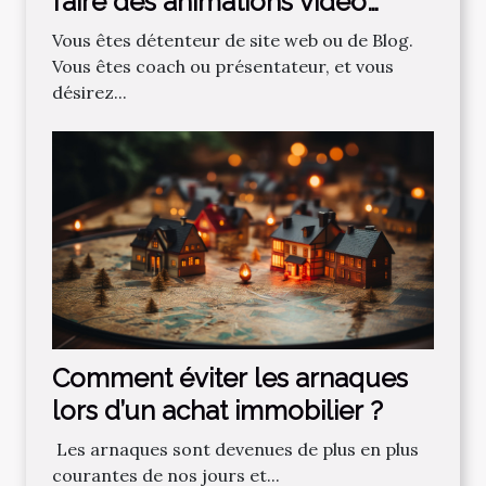
faire des animations vidéo
professionnelles ?
Vous êtes détenteur de site web ou de Blog.
Vous êtes coach ou présentateur, et vous
désirez...
Comment‌ ‌éviter‌ ‌les‌ ‌arnaques‌
‌lors‌ ‌d’un‌ ‌achat‌ ‌immobilier ?‌ ‌
‌ Les‌ ‌arnaques‌ ‌sont‌ ‌devenues‌ ‌de‌ ‌plus‌ ‌en‌ ‌plus‌
‌courantes‌ ‌de‌ ‌nos‌ ‌jours‌ ‌et‌...