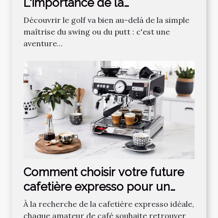
L'importance de la
communauté dans
Découvrir le golf va bien au-delà de la simple
l'apprentissage du golf
maîtrise du swing ou du putt : c'est une
aventure...
Comment choisir votre future
cafetière expresso pour un
café parfait ?
À la recherche de la cafetière expresso idéale,
chaque amateur de café souhaite retrouver