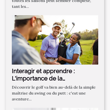
toutes les saisons peut sembler complexe,
tant les...
Interagir et apprendre :
L'importance de la
communauté dans
Découvrir le golf va bien au-delà de la simple
l'apprentissage du golf
maîtrise du swing ou du putt : c'est une
aventure...