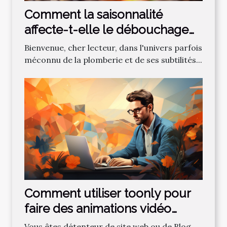
Comment la saisonnalité
affecte-t-elle le débouchage
des canalisations?
Bienvenue, cher lecteur, dans l'univers parfois
méconnu de la plomberie et de ses subtilités...
Comment utiliser toonly pour
faire des animations vidéo
professionnelles ?
Vous êtes détenteur de site web ou de Blog.