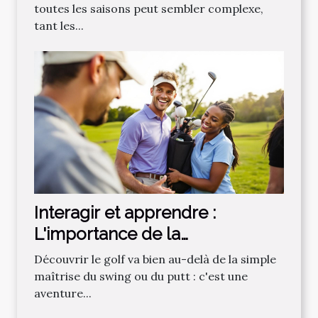
toutes les saisons peut sembler complexe,
tant les...
Interagir et apprendre :
L'importance de la
communauté dans
Découvrir le golf va bien au-delà de la simple
l'apprentissage du golf
maîtrise du swing ou du putt : c'est une
aventure...