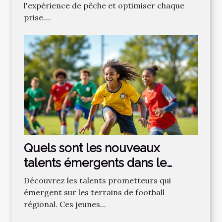
l'expérience de pêche et optimiser chaque
prise....
Quels sont les nouveaux
talents émergents dans le
football régional ?
Découvrez les talents prometteurs qui
émergent sur les terrains de football
régional. Ces jeunes...