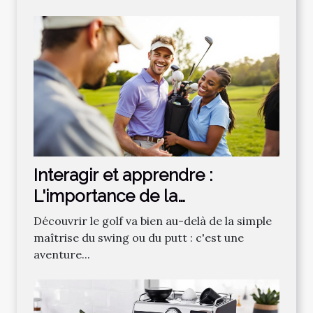
Interagir et apprendre :
L'importance de la
communauté dans
Découvrir le golf va bien au-delà de la simple
l'apprentissage du golf
maîtrise du swing ou du putt : c'est une
aventure...