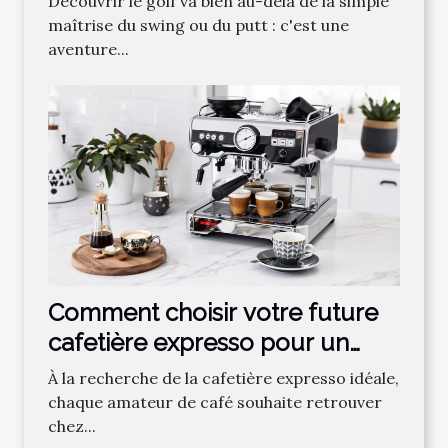
Découvrir le golf va bien au-delà de la simple
l'apprentissage du golf
maîtrise du swing ou du putt : c'est une
aventure...
Comment choisir votre future
cafetière expresso pour un
café parfait ?
À la recherche de la cafetière expresso idéale,
chaque amateur de café souhaite retrouver
chez...