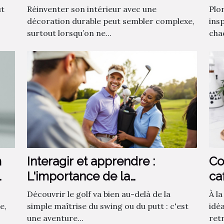
fa
ut
Réinventer son intérieur avec une
Plo
décoration durable peut sembler complexe,
insp
surtout lorsqu’on ne...
chaq
m
Interagir et apprendre :
Co
L'importance de la
ca
communauté dans
ca
Découvrir le golf va bien au-delà de la
À l
l'apprentissage du golf
e,
simple maîtrise du swing ou du putt : c'est
idé
une aventure...
ret