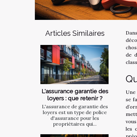
Articles Similaires
Dans
déco
chos
de d
class
Qu
L'assurance garantie des
Une 
loyers : que retenir ?
se f
L'assurance de garantie des
d’or
loyers est un type de police
mett
d'assurance pour les
vous
propriétaires qui...
les 
préo