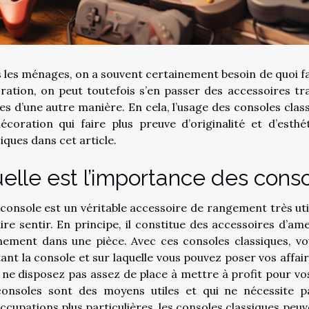
 les ménages, on a souvent certainement besoin de quoi f
ration, on peut toutefois s’en passer des accessoires tr
es d’une autre manière. En cela, l’usage des consoles clas
écoration qui faire plus preuve d’originalité et d’esthé
iques dans cet article.
elle est l’importance des conso
console est un véritable accessoire de rangement très util
aire sentir. En principe, il constitue des accessoires d’
nement dans une pièce. Avec ces consoles classiques, vo
ant la console et sur laquelle vous pouvez poser vos affair
 ne disposez pas assez de place à mettre à profit pour v
consoles sont des moyens utiles et qui ne nécessite pa
ccupations plus particulières, les consoles classiques peuv