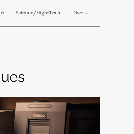
té
Science/High-Tech
Divers
ques