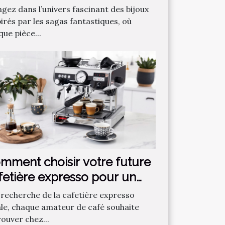
ntastique préférée ?
ngez dans l’univers fascinant des bijoux
irés par les sagas fantastiques, où
ue pièce...
mment choisir votre future
fetière expresso pour un
fé parfait ?
a recherche de la cafetière expresso
ale, chaque amateur de café souhaite
rouver chez...