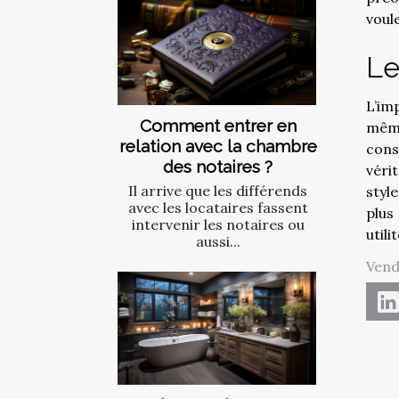
voul
Le
L’im
Comment entrer en
même
relation avec la chambre
cons
des notaires ?
véri
Il arrive que les différends
styl
avec les locataires fassent
plus
intervenir les notaires ou
util
aussi...
Vend