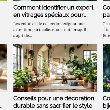
Comment identifier un expert
Co
en vitrages spéciaux pour
pa
voitures de collection ?
?
Les voitures de collection exigent une
Tro
attention particulière, surtout lorsqu’il
sit
s’agit de...
fêt
Conseils pour une décoration
Co
durable sans sacrifier le style
bi