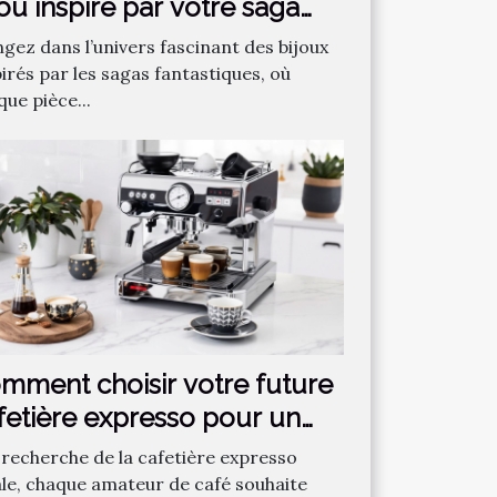
jou inspiré par votre saga
ntastique préférée ?
ngez dans l’univers fascinant des bijoux
irés par les sagas fantastiques, où
ue pièce...
mment choisir votre future
fetière expresso pour un
fé parfait ?
a recherche de la cafetière expresso
ale, chaque amateur de café souhaite