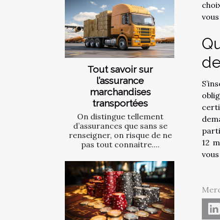
choi
vous
Qu
de
Tout savoir sur
l’assurance
S’in
marchandises
obli
transportées
cert
On distingue tellement
dema
d’assurances que sans se
part
renseigner, on risque de ne
12 m
pas tout connaitre....
vous
Merc