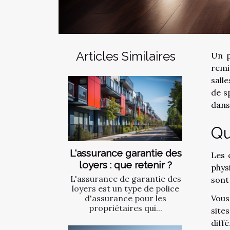
Articles Similaires
Un p
remi
sall
de s
dans 
Qu
L'assurance garantie des
Les 
loyers : que retenir ?
phys
L'assurance de garantie des
son
loyers est un type de police
Vous
d'assurance pour les
propriétaires qui...
site
diff