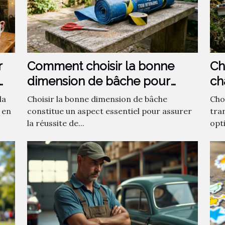
r
Comment choisir la bonne
Ch
dimension de bâche pour
ch
votre projet ?
la
Choisir la bonne dimension de bâche
Choi
 en
constitue un aspect essentiel pour assurer
tra
la réussite de...
opti