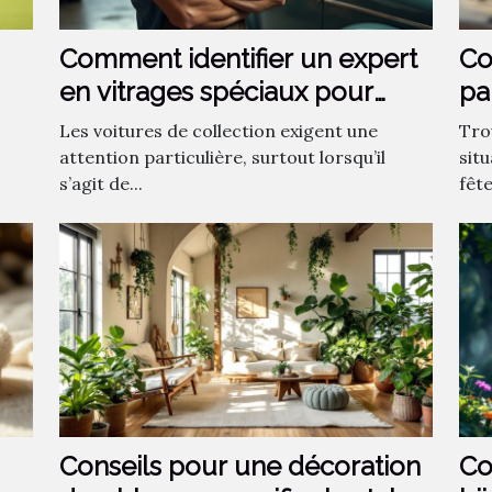
Comment identifier un expert
Co
en vitrages spéciaux pour
pa
voitures de collection ?
?
Les voitures de collection exigent une
Tro
attention particulière, surtout lorsqu’il
sit
s’agit de...
fêt
Conseils pour une décoration
Co