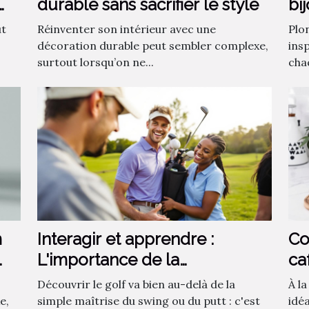
durable sans sacrifier le style
bi
fa
ut
Réinventer son intérieur avec une
Plo
décoration durable peut sembler complexe,
insp
surtout lorsqu’on ne...
chaq
m
Interagir et apprendre :
Co
L'importance de la
ca
communauté dans
ca
Découvrir le golf va bien au-delà de la
À l
l'apprentissage du golf
e,
simple maîtrise du swing ou du putt : c'est
idé