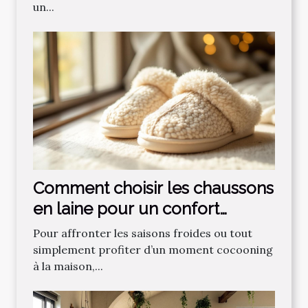
un...
Comment choisir les chaussons
en laine pour un confort
optimal ?
Pour affronter les saisons froides ou tout
simplement profiter d’un moment cocooning
à la maison,...