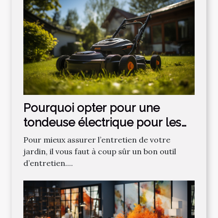
Pourquoi opter pour une
tondeuse électrique pour les
gazons ?
Pour mieux assurer l’entretien de votre
jardin, il vous faut à coup sûr un bon outil
d’entretien....