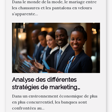
velours
Dans le monde de la mode, le mariage entre
les chaussures et les pantalons en velours
s’apparente...
Analyse des différentes
stratégies de marketing
bancaire pour attirer de
Dans un environnement économique de plus
nouveaux clients
en plus concurrentiel, les banques sont
confrontées au...