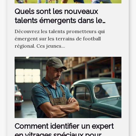
Quels sont les nouveaux
talents émergents dans le
football régional ?
Découvrez les talents prometteurs qui
émergent sur les terrains de football
régional. Ces jeunes...
Comment identifier un expert
en vitrages spéciaux pour