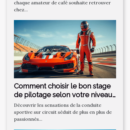
chaque amateur de café souhaite retrouver
chez...
Comment choisir le bon stage
de pilotage selon votre niveau
?
Découvrir les sensations de la conduite
sportive sur circuit séduit de plus en plus de
passionnés...