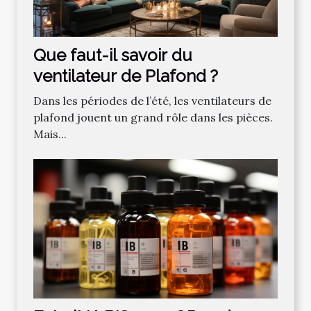
Que faut-il savoir du
ventilateur de Plafond ?
Dans les périodes de l’été, les ventilateurs de
plafond jouent un grand rôle dans les pièces.
Mais...