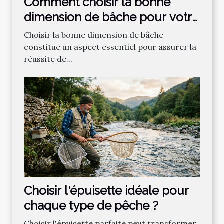
Comment choisir la bonne
dimension de bâche pour votre
projet ?
Choisir la bonne dimension de bâche
constitue un aspect essentiel pour assurer la
réussite de...
Choisir l'épuisette idéale pour
chaque type de pêche ?
Choisir l'épuisette parfaite peut transformer