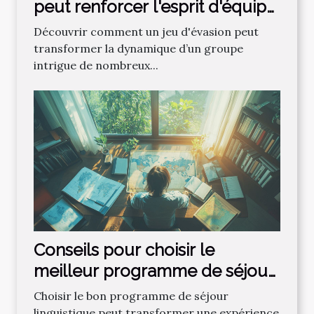
peut renforcer l'esprit d'équipe
?
Découvrir comment un jeu d'évasion peut
transformer la dynamique d’un groupe
intrigue de nombreux...
Conseils pour choisir le
meilleur programme de séjour
linguistique
Choisir le bon programme de séjour
linguistique peut transformer une expérience