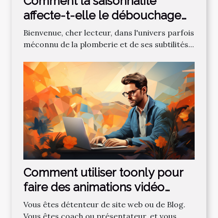
Comment la saisonnalité
affecte-t-elle le débouchage
des canalisations?
Bienvenue, cher lecteur, dans l'univers parfois
méconnu de la plomberie et de ses subtilités...
Comment utiliser toonly pour
faire des animations vidéo
professionnelles ?
Vous êtes détenteur de site web ou de Blog.
Vous êtes coach ou présentateur, et vous