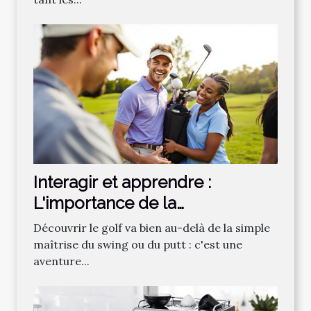
Interagir et apprendre :
L'importance de la
communauté dans
Découvrir le golf va bien au-delà de la simple
l'apprentissage du golf
maîtrise du swing ou du putt : c'est une
aventure...