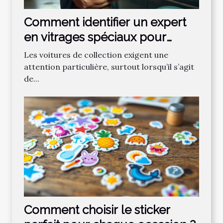
Comment identifier un expert
en vitrages spéciaux pour
voitures de collection ?
Les voitures de collection exigent une
attention particulière, surtout lorsqu’il s’agit
de...
Comment choisir le sticker