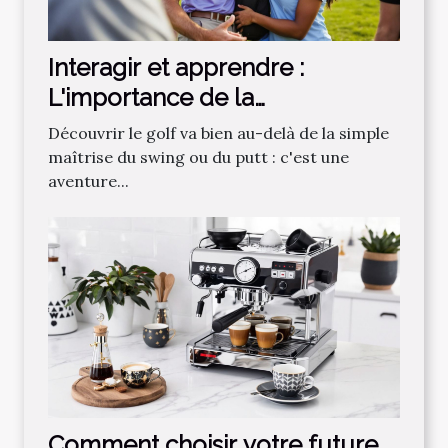
Interagir et apprendre :
L'importance de la
communauté dans
Découvrir le golf va bien au-delà de la simple
l'apprentissage du golf
maîtrise du swing ou du putt : c'est une
aventure...
Comment choisir votre future