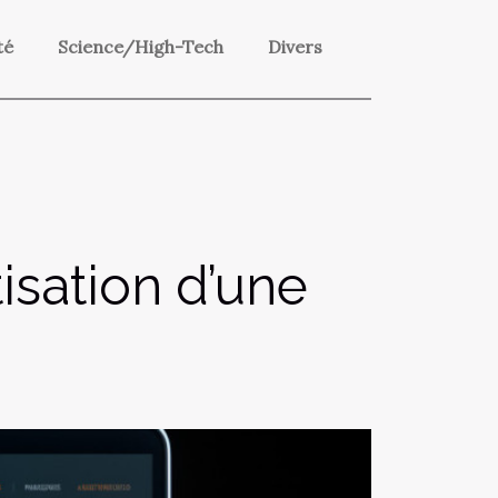
té
Science/High-Tech
Divers
isation d’une