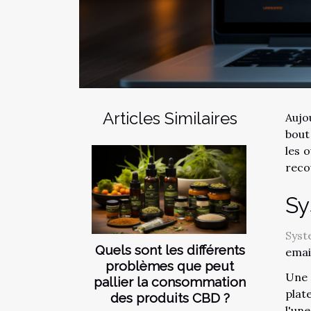
Articles Similaires
Aujo
bout
les 
reco
Sy
Syst
Quels sont les différents
emai
problèmes que peut
Une 
pallier la consommation
plat
des produits CBD ?
l'un