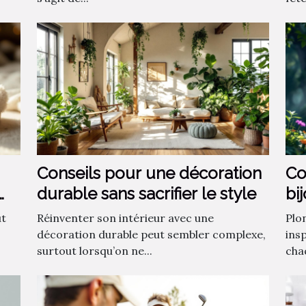
Conseils pour une décoration
Co
durable sans sacrifier le style
bi
fa
ut
Réinventer son intérieur avec une
Plo
décoration durable peut sembler complexe,
insp
surtout lorsqu’on ne...
chaq