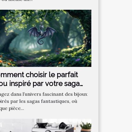
mment choisir le parfait
jou inspiré par votre saga
ntastique préférée ?
ngez dans l’univers fascinant des bijoux
irés par les sagas fantastiques, où
ue pièce...