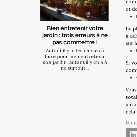
comm
et d
Bien entretenir votre
La p
jardin : trois erreurs à ne
à ac
pas commettre !
sur 
Autant il y a des choses à
faire pour bien entretenir
son jardin, autant il y en a à
Si v
ne surtout...
comp
Vous
tota
auto
cela
Dima