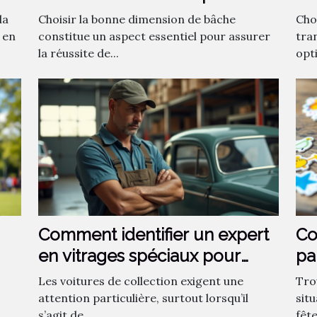
votre projet ?
la
Choisir la bonne dimension de bâche
Choi
 en
constitue un aspect essentiel pour assurer
tra
la réussite de...
opti
Comment identifier un expert
Co
en vitrages spéciaux pour
pa
voitures de collection ?
?
Les voitures de collection exigent une
Tro
attention particulière, surtout lorsqu’il
sit
s’agit de...
fêt