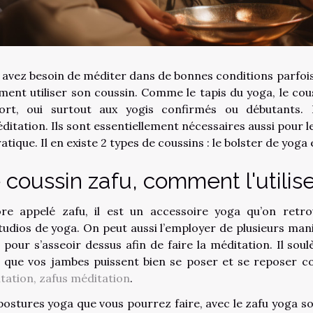
 avez besoin de méditer dans de bonnes conditions parfois 
ent utiliser son coussin. Comme le tapis du yoga, le cou
ort, oui surtout aux yogis confirmés ou débutants. 
éditation. Ils sont essentiellement nécessaires aussi pour 
atique. Il en existe 2 types de coussins : le bolster de yoga 
 coussin zafu, comment l'utilis
re appelé zafu, il est un accessoire yoga qu’on ret
studios de yoga. On peut aussi l’employer de plusieurs man
 pour s’asseoir dessus afin de faire la méditation. Il sou
 que vos jambes puissent bien se poser et se reposer co
tation, zafus méditation
.
postures yoga que vous pourrez faire, avec le zafu yoga son