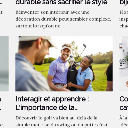
durable sans sacrifier le style
bi
fa
ut
Réinventer son intérieur avec une
Plo
décoration durable peut sembler complexe,
insp
surtout lorsqu’on ne...
chaq
m
Interagir et apprendre :
Co
L'importance de la
ca
communauté dans
ca
Découvrir le golf va bien au-delà de la
À l
l'apprentissage du golf
e,
simple maîtrise du swing ou du putt : c'est
idé