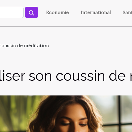
Economie
International
San
n coussin de méditation
iliser son coussin de