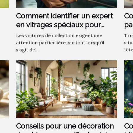
Comment identifier un expert
Co
en vitrages spéciaux pour
pa
voitures de collection ?
?
Les voitures de collection exigent une
Tro
attention particulière, surtout lorsqu’il
sit
s’agit de...
fêt
Conseils pour une décoration
Co