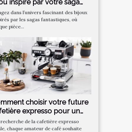
jou inspiré par votre saga
ntastique préférée ?
ngez dans l’univers fascinant des bijoux
irés par les sagas fantastiques, où
ue pièce...
mment choisir votre future
fetière expresso pour un
fé parfait ?
a recherche de la cafetière expresso
ale, chaque amateur de café souhaite