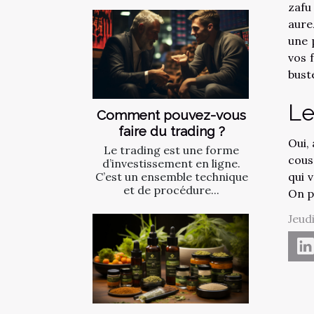
zafu
aure
une 
vos 
buste
Le
Comment pouvez-vous
faire du trading ?
Oui,
Le trading est une forme
cous
d’investissement en ligne.
qui 
C’est un ensemble technique
et de procédure...
On p
Jeud