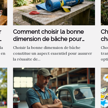
r
Comment choisir la bonne
Ch
dimension de bâche pour
ch
votre projet ?
la
Choisir la bonne dimension de bâche
Choi
 en
constitue un aspect essentiel pour assurer
tra
la réussite de...
opti