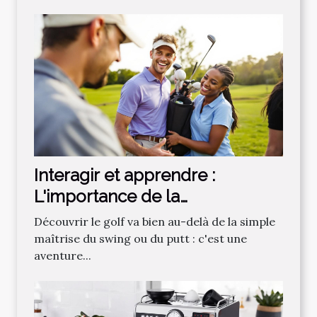
Interagir et apprendre :
L'importance de la
communauté dans
Découvrir le golf va bien au-delà de la simple
l'apprentissage du golf
maîtrise du swing ou du putt : c'est une
aventure...