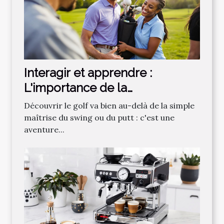
Interagir et apprendre :
L'importance de la
communauté dans
Découvrir le golf va bien au-delà de la simple
l'apprentissage du golf
maîtrise du swing ou du putt : c'est une
aventure...