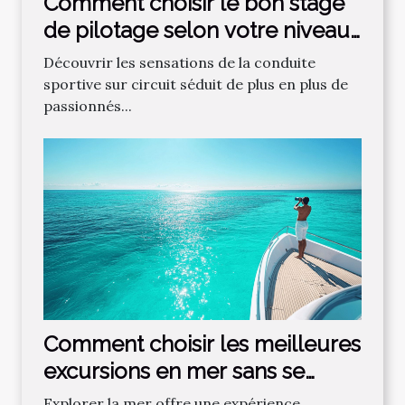
Comment choisir le bon stage
de pilotage selon votre niveau
?
Découvrir les sensations de la conduite
sportive sur circuit séduit de plus en plus de
passionnés...
Comment choisir les meilleures
excursions en mer sans se
tromper ?
Explorer la mer offre une expérience