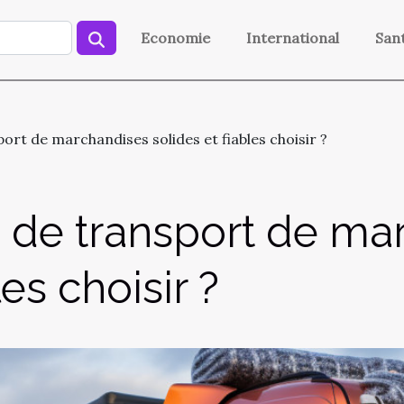
Economie
International
San
rt de marchandises solides et fiables choisir ?
de transport de ma
les choisir ?