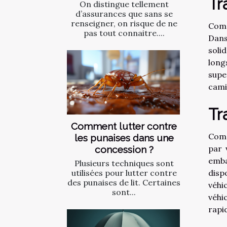
Tr
On distingue tellement
d’assurances que sans se
renseigner, on risque de ne
Comm
pas tout connaitre....
Dans
soli
long
supe
cami
Tr
Comment lutter contre
Comp
les punaises dans une
par 
concession ?
emba
Plusieurs techniques sont
utilisées pour lutter contre
disp
des punaises de lit. Certaines
véhi
sont...
véhi
rapi