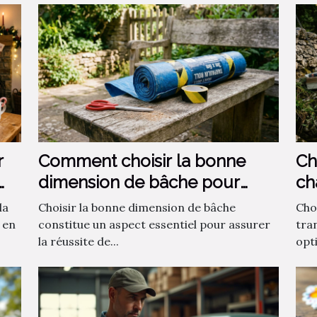
r
Comment choisir la bonne
Ch
dimension de bâche pour
ch
votre projet ?
la
Choisir la bonne dimension de bâche
Choi
 en
constitue un aspect essentiel pour assurer
tra
la réussite de...
opti