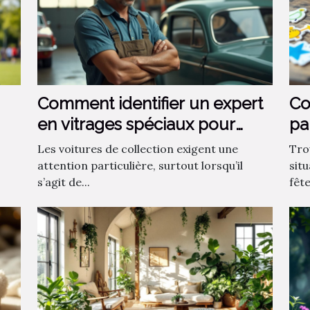
Comment identifier un expert
Co
en vitrages spéciaux pour
pa
voitures de collection ?
?
Les voitures de collection exigent une
Tro
attention particulière, surtout lorsqu’il
sit
s’agit de...
fêt