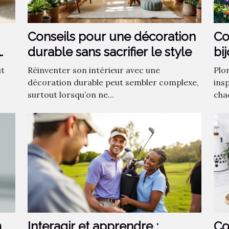
Conseils pour une décoration
Co
durable sans sacrifier le style
bi
fa
ut
Réinventer son intérieur avec une
Plo
décoration durable peut sembler complexe,
insp
surtout lorsqu’on ne...
chaq
m
Interagir et apprendre :
Co