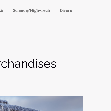
té
Science/High-Tech
Divers
rchandises