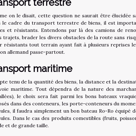
ansport terrestre
e on le disait, cette question ne saurait être élucidée s
 le cadre du transport terrestre de biens, il est import
des et résistants. Entendons par là des camions de re
s trajets, brader les divers obstacles de la route sans ris
r résistants tout terrain ayant fait à plusieurs reprises
on allemand passe-partout.
ansport maritime
te tenu de la quantité des biens, la distance et la destin
voie maritime. Tout dépendra de la nature des marchand
llées), le choix sera fait parmi les bons bateaux vraqui
osés dans des conteneurs, les porte-conteneurs du moment
cules, il faudra simplement un bon bateau Ro-Ro équipé de
cules. Dans le cas des produits comestibles (fruits, poisso
de et de grande taille.