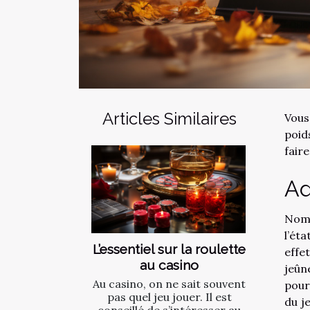
Articles Similaires
Vous
poid
faire
Ad
Nomb
l’ét
L’essentiel sur la roulette
effe
au casino
jeûn
Au casino, on ne sait souvent
pour
pas quel jeu jouer. Il est
du j