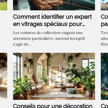
Comment identifier un expert
Co
en vitrages spéciaux pour
pa
voitures de collection ?
?
Les voitures de collection exigent une
Tro
attention particulière, surtout lorsqu’il
sit
s’agit de...
fêt
Conseils pour une décoration
Co