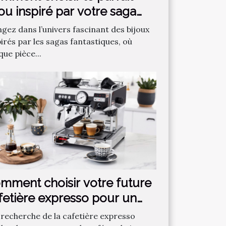
jou inspiré par votre saga
ntastique préférée ?
ngez dans l’univers fascinant des bijoux
irés par les sagas fantastiques, où
ue pièce...
mment choisir votre future
fetière expresso pour un
fé parfait ?
a recherche de la cafetière expresso