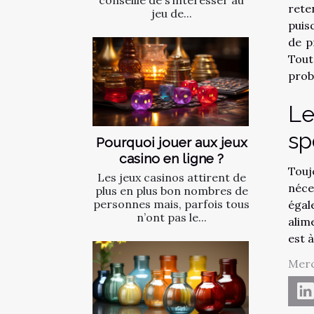
conseillé de s’intéresser au
rete
jeu de...
puis
de p
Tout
prob
Le
sp
Pourquoi jouer aux jeux
casino en ligne ?
Touj
Les jeux casinos attirent de
néce
plus en plus bon nombres de
personnes mais, parfois tous
égal
n’ont pas le...
alim
est à
Merc