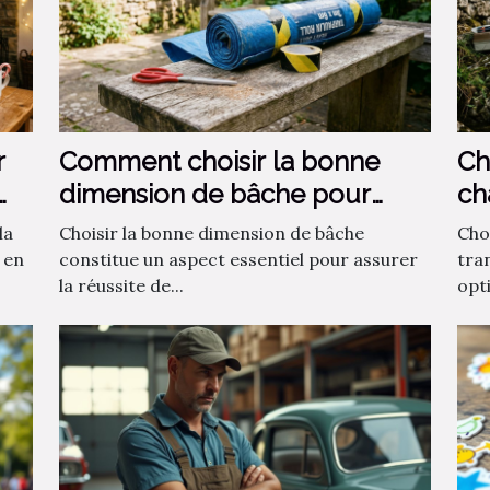
r
Comment choisir la bonne
Ch
dimension de bâche pour
ch
votre projet ?
la
Choisir la bonne dimension de bâche
Choi
 en
constitue un aspect essentiel pour assurer
tra
la réussite de...
opti