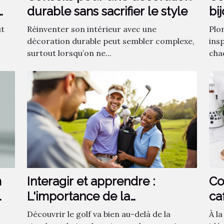
durable sans sacrifier le style
bi
fa
ut
Réinventer son intérieur avec une
Plo
décoration durable peut sembler complexe,
insp
surtout lorsqu’on ne...
chaq
m
Interagir et apprendre :
Co
L'importance de la
ca
communauté dans
ca
Découvrir le golf va bien au-delà de la
À l