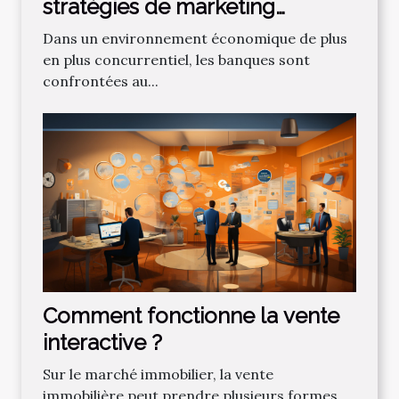
stratégies de marketing
bancaire pour attirer de
Dans un environnement économique de plus
nouveaux clients
en plus concurrentiel, les banques sont
confrontées au...
Comment fonctionne la vente
interactive ?
Sur le marché immobilier, la vente
immobilière peut prendre plusieurs formes.