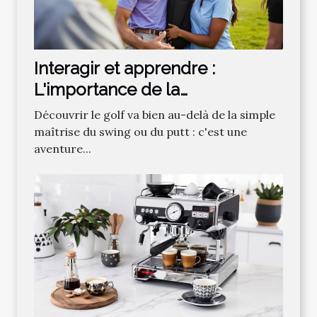
Interagir et apprendre :
L'importance de la
communauté dans
Découvrir le golf va bien au-delà de la simple
l'apprentissage du golf
maîtrise du swing ou du putt : c'est une
aventure...