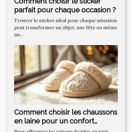
Comment choisir le sticker
parfait pour chaque occasion ?
Trouver le sticker idéal pour chaque situation
peut transformer un objet, une fête ou même
un...
Comment choisir les chaussons
en laine pour un confort
optimal ?
Pour affronter les saisons froides ou tout