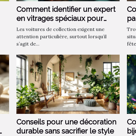
Comment identifier un expert
Co
en vitrages spéciaux pour
pa
voitures de collection ?
?
Les voitures de collection exigent une
Tro
attention particulière, surtout lorsqu’il
sit
s’agit de...
fêt
Conseils pour une décoration
Co
durable sans sacrifier le style
bi