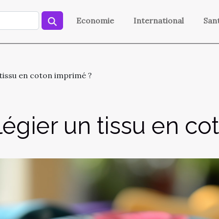
Economie
International
San
 tissu en coton imprimé ?
légier un tissu en c