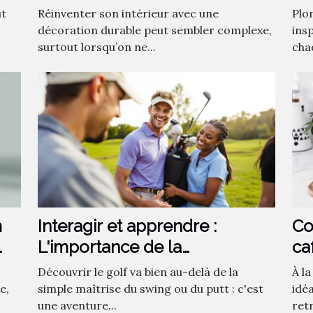
fa
ut
Réinventer son intérieur avec une
Plo
décoration durable peut sembler complexe,
insp
surtout lorsqu’on ne...
chaq
m
Interagir et apprendre :
Co
L'importance de la
ca
communauté dans
ca
Découvrir le golf va bien au-delà de la
À l
l'apprentissage du golf
e,
simple maîtrise du swing ou du putt : c'est
idé
une aventure...
ret