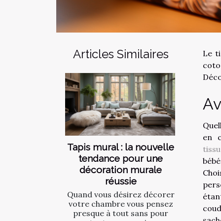
Articles Similaires
Le t
coto
Déco
Av
Quel
en c
Tapis mural : la nouvelle
tiss
tendance pour une
bébé
décoration murale
Choi
réussie
pers
Quand vous désirez décorer
étan
votre chambre vous pensez
coud
presque à tout sans pour
sach