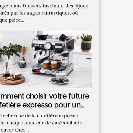
ntastique préférée ?
ngez dans l’univers fascinant des bijoux
irés par les sagas fantastiques, où
ue pièce...
mment choisir votre future
fetière expresso pour un
fé parfait ?
a recherche de la cafetière expresso
ale, chaque amateur de café souhaite
rouver chez...