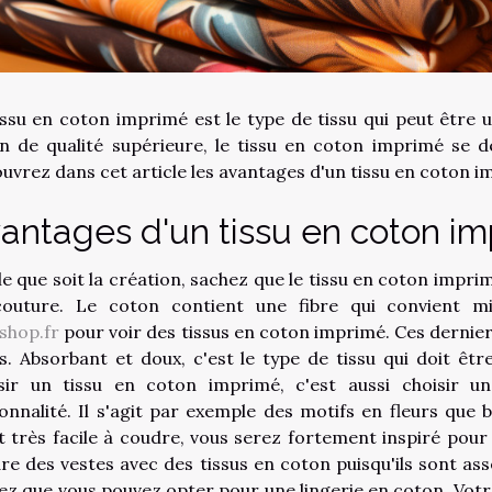
issu en coton imprimé est le type de tissu qui peut être ut
n de qualité supérieure, le tissu en coton imprimé se dé
uvrez dans cet article les avantages d'un tissu en coton i
antages d'un tissu en coton i
le que soit la création, sachez que le tissu en coton impri
outure. Le coton contient une fibre qui convient mie
ushop.fr
pour voir des tissus en coton imprimé. Ces dernier
s. Absorbant et doux, c'est le type de tissu qui doit être
sir un tissu en coton imprimé, c'est aussi choisir u
onnalité. Il s'agit par exemple des motifs en fleurs que
t très facile à coudre, vous serez fortement inspiré pour
re des vestes avec des tissus en coton puisqu'ils sont ass
ez que vous pouvez opter pour une lingerie en coton. Vot