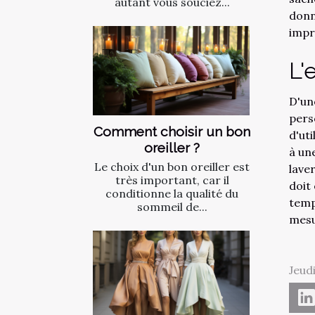
autant vous souciez...
donn
impr
L'
D'un
pers
Comment choisir un bon
d'ut
oreiller ?
à un
Le choix d'un bon oreiller est
lave
très important, car il
doit
conditionne la qualité du
temp
sommeil de...
mesur
Jeud