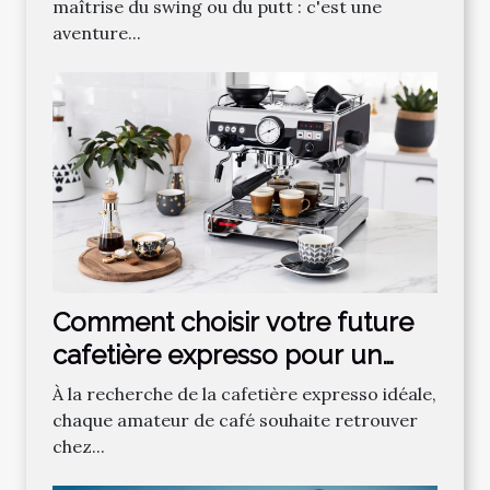
l'apprentissage du golf
maîtrise du swing ou du putt : c'est une
aventure...
Comment choisir votre future
cafetière expresso pour un
café parfait ?
À la recherche de la cafetière expresso idéale,
chaque amateur de café souhaite retrouver
chez...