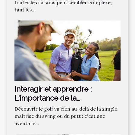
toutes les saisons peut sembler complexe,
tant les...
Interagir et apprendre :
L'importance de la
communauté dans
Découvrir le golf va bien au-delà de la simple
l'apprentissage du golf
maîtrise du swing ou du putt : c'est une
aventure...