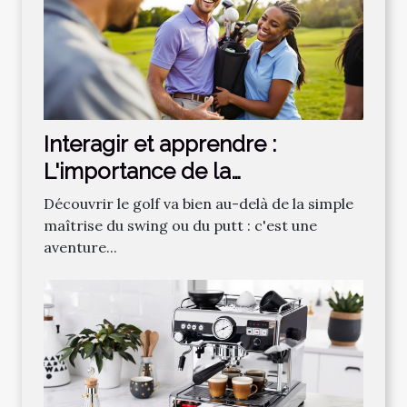
Interagir et apprendre :
L'importance de la
communauté dans
Découvrir le golf va bien au-delà de la simple
l'apprentissage du golf
maîtrise du swing ou du putt : c'est une
aventure...