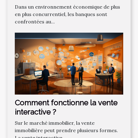
bancaire pour attirer de
Dans un environnement économique de plus
nouveaux clients
en plus concurrentiel, les banques sont
confrontées au...
Comment fonctionne la vente
interactive ?
Sur le marché immobilier, la vente
immobilière peut prendre plusieurs formes.
La vente interactive...