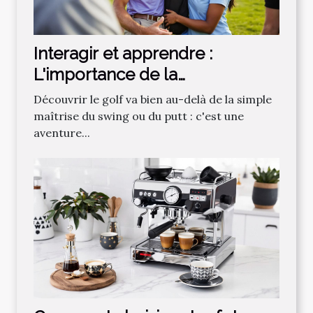
Interagir et apprendre :
L'importance de la
communauté dans
Découvrir le golf va bien au-delà de la simple
l'apprentissage du golf
maîtrise du swing ou du putt : c'est une
aventure...