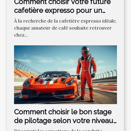
Comment choisir votre future
cafetière expresso pour un
café parfait ?
À la recherche de la cafetière expresso idéale,
chaque amateur de café souhaite retrouver
chez...
Comment choisir le bon stage
de pilotage selon votre niveau
?
Découvrir les sensations de la conduite