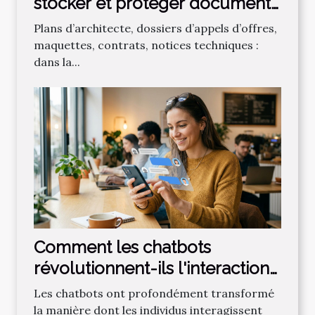
stocker et protéger documents
de conception sensibles
Plans d’architecte, dossiers d’appels d’offres,
maquettes, contrats, notices techniques :
dans la...
Comment les chatbots
révolutionnent-ils l'interaction
en ligne ?
Les chatbots ont profondément transformé
la manière dont les individus interagissent