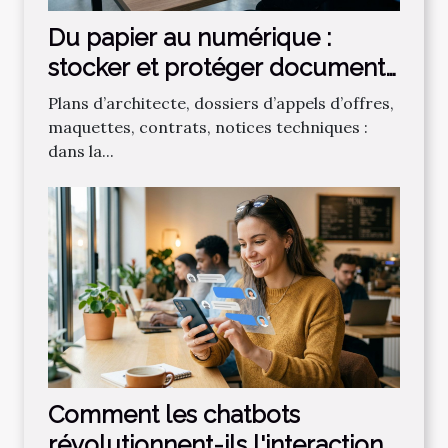
Du papier au numérique :
stocker et protéger documents
de conception sensibles
Plans d’architecte, dossiers d’appels d’offres,
maquettes, contrats, notices techniques :
dans la...
Comment les chatbots
révolutionnent-ils l'interaction