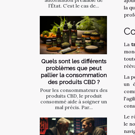
ajou
l’État. C’est le cas de...
la q
prof
Co
La
t
mond
tout
Quels sont les différents
réév
problèmes que peut
pallier la consommation
La p
des produits CBD ?
un é
Pour les consommateurs des
comm
produits CBD, le produit
l'ag
consommé aide à soigner un
cons
mal précis. Par...
Le r
le n
navi