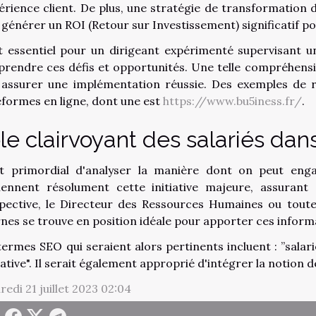
périence client. De plus, une stratégie de transformation d
 générer un ROI (Retour sur Investissement) significatif po
st essentiel pour un dirigeant expérimenté supervisant 
rendre ces défis et opportunités. Une telle compréhensio
 assurer une implémentation réussie. Des exemples de r
eformes en ligne, dont une est
https://www.bu5iness.fr/
.
le clairvoyant des salariés dan
st primordial d'analyser la manière dont on peut engag
iennent résolument cette initiative majeure, assurant 
pective, le Directeur des Ressources Humaines ou toute
rnes se trouve en position idéale pour apporter ces informa
ermes SEO qui seraient alors pertinents incluent : ”salariés
itiative". Il serait également approprié d'intégrer la notion
redi 21 juillet 2023 02:04