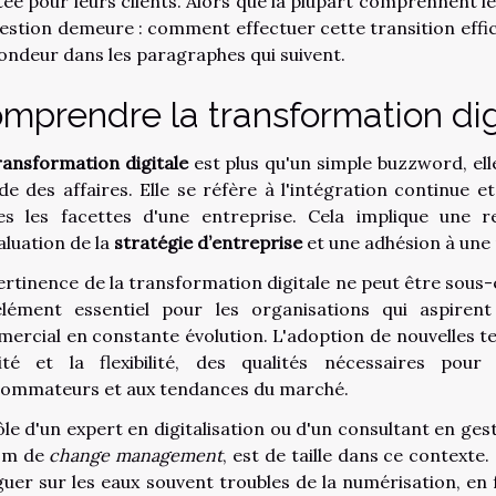
tée pour leurs clients. Alors que la plupart comprennent l
uestion demeure : comment effectuer cette transition effi
ondeur dans les paragraphes qui suivent.
mprendre la transformation dig
ransformation digitale
est plus qu'un simple buzzword, el
e des affaires. Elle se réfère à l'intégration continue e
es les facettes d'une entreprise. Cela implique une 
aluation de la
stratégie d’entreprise
et une adhésion à une n
ertinence de la transformation digitale ne peut être sous-e
lément essentiel pour les organisations qui aspiren
ercial en constante évolution. L'adoption de nouvelles tec
ilité et la flexibilité, des qualités nécessaires p
ommateurs et aux tendances du marché.
ôle d'un expert en digitalisation ou d'un consultant en 
om de
change management
, est de taille dans ce contexte
guer sur les eaux souvent troubles de la numérisation, en 