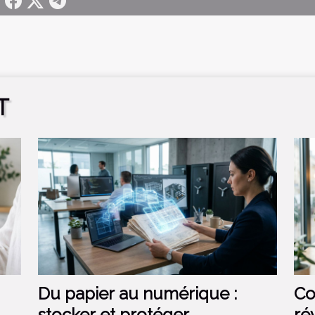
T
Du papier au numérique :
Co
stocker et protéger
ré