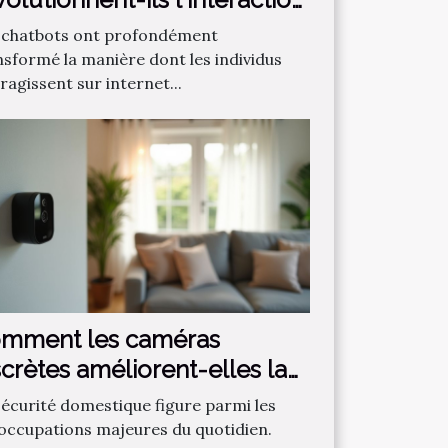
 ligne ?
 chatbots ont profondément
nsformé la manière dont les individus
ragissent sur internet...
mment les caméras
scrètes améliorent-elles la
curité domestique ?
sécurité domestique figure parmi les
occupations majeures du quotidien.