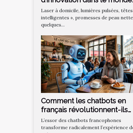
des épilations ?
Laser à domicile, lumières pulsées, têtes
intelligentes », promesses de peau nette
quelques...
Comment les chatbots en
français révolutionnent-ils
l'interaction en ligne ?
L’essor des chatbots francophones
transforme radicalement l’expérience d