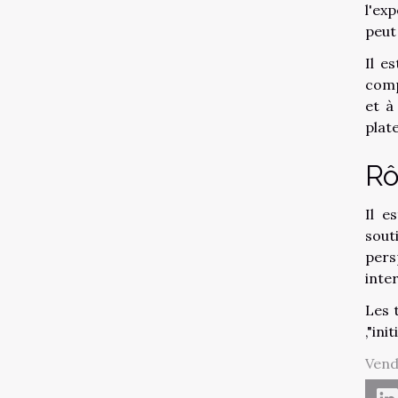
l'ex
peut
Il e
comp
et à
plat
Rô
Il e
sout
pers
inte
Les t
,"in
Vend