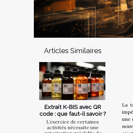
Articles Similaires
La t
Extrait K-BIS avec QR
impé
code : que faut-il savoir ?
une 
L’exercice de certaines
nouv
activités nécessite une
autorisation préalable de