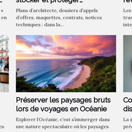
documents de conception
en
 «
Plans d’architecte, dossiers d’appels
Les
sensibles
 en
d’offres, maquettes, contrats, notices
tra
techniques : dans la...
inte
Préserver les paysages bruts
Co
lors de voyages en Océanie
di
sé
Explorer l’Océanie, c’est s’immerger dans
La 
es
une nature spectaculaire où les paysages
pré