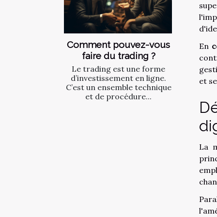
supe
l'im
d'ide
Comment pouvez-vous
En
c
faire du trading ?
cont
Le trading est une forme
gest
d’investissement en ligne.
et s
C’est un ensemble technique
et de procédure...
Dé
di
La m
prin
empl
chan
Para
l'am